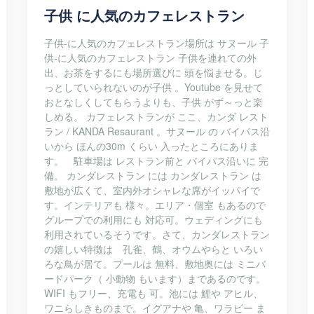
子供 に人気のカフェレストラン
子供-に人気のカフェレストラン場所は サヌール 子
供-に人気のカフェレストラン 子供を連れての外
出、お茶をするにも場所選びに 頭を悩ませる。じ
っとしていられないのが子供 。Youtube を見せて
おとなしくしてもらうよりも、子供 がず～っと楽
しめる。 カフェレストランが ここ、カンダ レスト
ラン / KANDA Resaurant 。サヌール の バイパス沿
いから ほんの30m くらい 入ったところにありま
す。 駐車場は レストラン前と バイパス沿いに 完
備。 カンダレストラン には カンダレストラン は
敷地が広くて、室内外オシャレな席がイッパイで
す。インテリアも 様々。エリア・個室 もあるので
グループでの利用にも 対応可。ウェディングにも
利用されているそうです。さて、カンダレストラン
の嬉しい特徴は 孔雀、鶴、オウムやらと いろい
ろな鳥が居て。プールは 無料、敷地奥には ミニバ
ードパーク（ 小動物 もいます）まであるのです。
WIFI もフリー、充電も 可。池には 鯉や アヒル、
ワニらしきものまで。イグアナや 亀、ワラビー ま