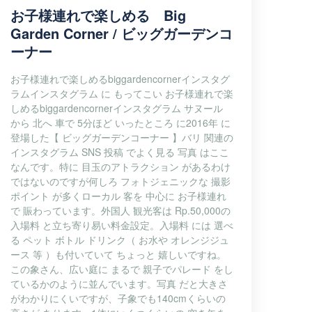
お子様連れで楽しめる Big
Garden Corner / ビッグガーデンコ
ーナー
お子様連れで楽しめるbiggardencornerインスタグ
ラムインスタグラム に もってこい お子様連れで楽
しめるbiggardencornerインスタグラム サヌール
から 北へ 車で 5分ほど いったところ に2016年 に
登場した【 ビッグガーデンコーナー 】バリ 関連の
インスタグラム SNS 投稿 でよく見る 写真 はここ
なんです。特に 目玉のアトラクション があるわけ
ではないのですが何しろ フォトジェニックな 撮影
ポイント が多くローカル 客を 中心に お子様連れ
で 賑わっています。外国人 観光客は Rp.50,000の
入場料 と立ち寄り易い料金設定。入場料 には 選べ
る ペット ボトル ドリンク（ お水や オレンジジュ
ース 等 ）も付いていて ちょっと 嬉しいですね。
この象さん、広い庭に まるで 親子でパレード をし
ているかのように並んでいます。写真 だと大きさ
がわかりにくいですが、子象でも140cmくらいの