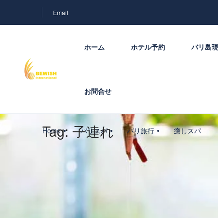
Email
ホーム
ホテル予約
バリ島
お問合せ
Tag:
子連れ
Home
バリスパ
バリ旅行
癒しスパ