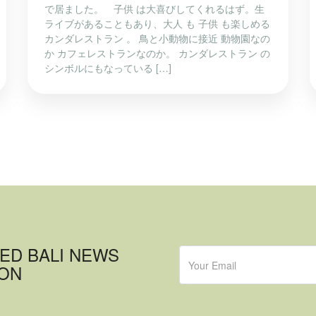
で居ました。 子供 は大喜びしてくれるはず。生
ライブがあることもあり、大人 も 子供 も楽しめる
カンダレストラン 。 鳥と小動物に接近 動物園なの
か カフェレストランなのか。 カンダレストラン の
シンボルにもなっている […]
ED BALI NEWS
ION