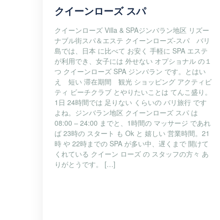
クイーンローズ スパ
クイーンローズ Villa & SPAジンバラン地区 リズー
ナブル街スパ＆エステ クイーンローズ-スパ バリ
島では、日本 に比べて お安く 手軽に SPA エステ
が利用でき、女子には 外せない オプショナル の１
つ クイーンローズ SPA ジンバラン です。とはい
え 短い 滞在期間 観光 ショッピング アクティビ
ティ ビーチクラブ とやりたいことは てんこ盛り。
1日 24時間では 足りない くらいの バリ旅行 です
よね。ジンバラン地区 クイーンローズ スパ は
08:00 – 24:00 までと、1時間の マッサージ であれ
ば 23時の スタート も Ok と 嬉しい 営業時間。21
時 や 22時までの SPA が多い中、遅くまで 開けて
くれている クイーン ローズ の スタッフの方々 あ
りがとうです。 […]