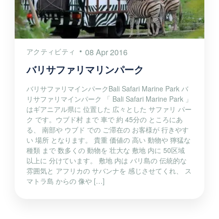
アクティビティ
08 Apr 2016
バリサファリマリンパーク
バリサファリマインパークBali Safari Marine Park バ
リサファリマインパーク 「 Bali Safari Marine Park 」
はギアニアル県に 位置した 広々とした サファリ パー
ク です。ウブド村 まで 車で 約 45分の ところにあ
る、 南部や ウブド での ご滞在の お客様が 行きやす
い 場所 となります。 貴重 価値の 高い 動物や 獰猛な
種類 まで 数多くの 動物を 壮大な 敷地 内に 50区域
以上に 分けています。 敷地 内は バリ島の 伝統的な
雰囲気と アフリカの サバンナを 感じさせてくれ、 ス
マトラ島 からの 像や […]