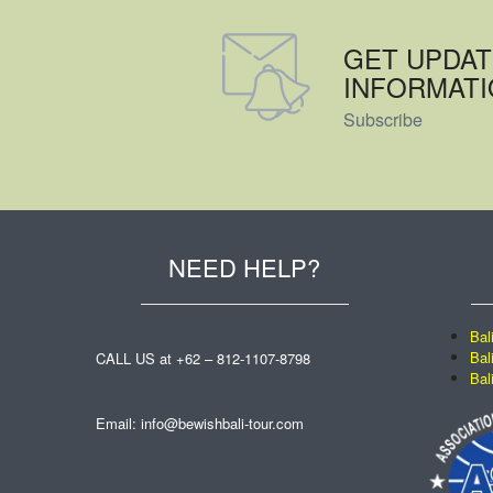
GET UPDAT
INFORMAT
Subscribe
NEED HELP?
Bal
Bal
CALL US at +62 – 812-1107-8798
Bal
Email: info@bewishbali-tour.com