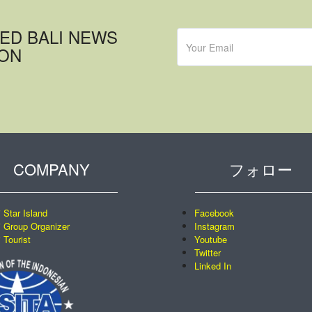
ED BALI NEWS
ION
COMPANY
フォロー
i Star Island
Facebook
i Group Organizer
Instagram
i Tourist
Youtube
Twitter
Linked In