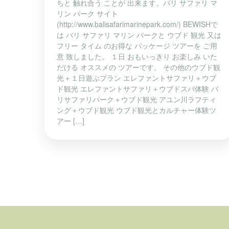
ちと 触れ合う ことが 出来ます。バリ サファリ マ
リン パーク サイト
(http://www.balisafarimarinepark.com/) BEWISHで
は バリ サファリ マリン パークと ウブド 観光 又は
フリー タイム のお得な パッケージ ツアーを ご用
意 致しました。 １日 おもいっきり お楽しみ いた
だける オススメの ツアーです。 その他のウブド観
光＋１日遊ぶプラン エレファントサファリ＋ウブ
ド観光 エレファントサファリ＋ウブドスパ体験 バ
リサファリパーク＋ウブド観光 アユン川ラフティ
ング＋ウブド観光 ウブド観光とカルチャー体験ツ
アー […]