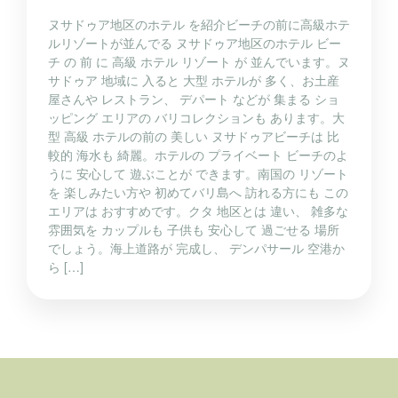
ヌサドゥア地区のホテル を紹介ビーチの前に高級ホテ
ルリゾートが並んでる ヌサドゥア地区のホテル ビー
チ の 前 に 高級 ホテル リゾート が 並んでいます。ヌ
サドゥア 地域に 入ると 大型 ホテルが 多く、お土産
屋さんや レストラン、 デパート などが 集まる ショ
ッピング エリアの バリコレクションも あります。大
型 高級 ホテルの前の 美しい ヌサドゥアビーチは 比
較的 海水も 綺麗。ホテルの プライベート ビーチのよ
うに 安心して 遊ぶことが できます。南国の リゾート
を 楽しみたい方や 初めてバリ島へ 訪れる方にも この
エリアは おすすめです。クタ 地区とは 違い、 雑多な
雰囲気を カップルも 子供も 安心して 過ごせる 場所
でしょう。海上道路が 完成し、 デンパサール 空港か
ら […]