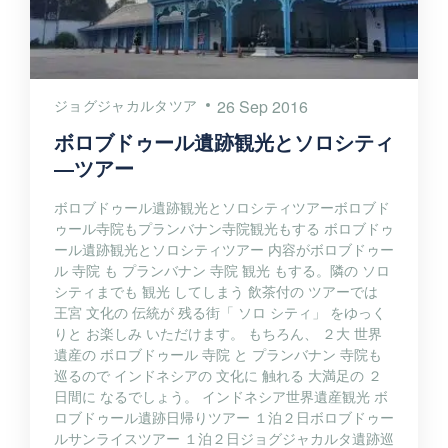
ジョグジャカルタツア
26 Sep 2016
ボロブドゥール遺跡観光とソロシティ
―ツアー
ボロブドゥール遺跡観光とソロシティツアーボロブド
ゥール寺院もプランバナン寺院観光もする ボロブドゥ
ール遺跡観光とソロシティツアー 内容がボロブドゥー
ル 寺院 も プランバナン 寺院 観光 もする。隣の ソロ
シティまでも 観光 してしまう 飲茶付の ツアーでは
王宮 文化の 伝統が 残る街「 ソロ シティ」 をゆっく
りと お楽しみ いただけます。 もちろん、 ２大 世界
遺産の ボロブドゥール 寺院 と プランバナン 寺院も
巡るので インドネシアの 文化に 触れる 大満足の ２
日間に なるでしょう。 インドネシア世界遺産観光 ボ
ロブドゥール遺跡日帰りツアー １泊２日ボロブドゥー
ルサンライスツアー １泊２日ジョグジャカルタ遺跡巡