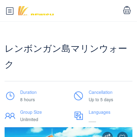
レンボンガン島マリンウォー
ク
Duration
Cancellation
8 hours
Up to 5 days
Group Size
Languages
Unlimited
___