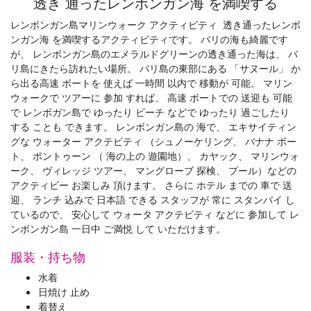
透き 通ったレンボンガン海 を満喫する
レンボンガン島マリンウォーク アクティビティ 透き通ったレンボ
ンガン海 を満喫するアクティビティです。 バリの海も綺麗です
が、 レンボンガン島のエメラルドグリーンの透き通った海は、 バ
リ島にきたら訪れたい場所。 バリ島の東部にある 「サヌール」 か
ら出る高速 ボートを 使えば 一時間 以内で 移動が 可能。 マリン
ウォークで ツアーに 参加 すれば、 高速 ボートでの 送迎も 可能
で レンボガン島で ゆったり ビーチ などで ゆったり 過ごしたり
する ことも できます。 レンボンガン島の 海で、 エキサイティン
グな ウォーター アクテビティ （シュノーケリング、 バナナ ボー
ト、 ポントゥーン （ 海の上の 遊園地）、 カヤック、 マリンウォ
ーク、 ヴィレッジ ツアー、 マングローブ 探検、 プール）などの
アクティビー お楽しみ 頂けます。 さらに ホテル までの 車で 送
迎、 ランチ 込みで 日本語 できる スタッフが 常に スタンバイ し
ているので、 安心して ウォータ アクテビティ などに 参加して レ
ンボンガン島 一日中 ご満悦 して いただけます。
服装・持ち物
水着
日焼け 止め
着替え