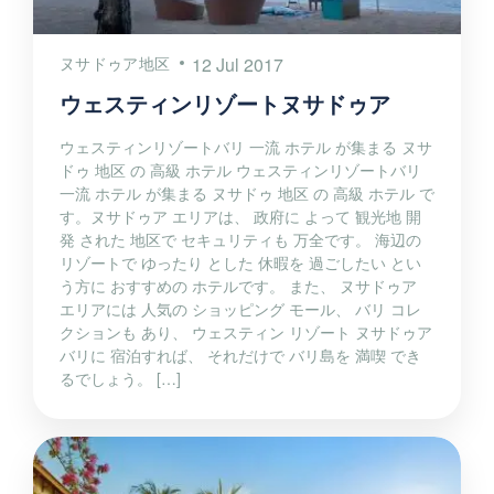
ヌサドゥア地区
12 Jul 2017
ウェスティンリゾートヌサドゥア
ウェスティンリゾートバリ 一流 ホテル が集まる ヌサ
ドゥ 地区 の 高級 ホテル ウェスティンリゾートバリ
一流 ホテル が集まる ヌサドゥ 地区 の 高級 ホテル で
す。ヌサドゥア エリアは、 政府に よって 観光地 開
発 された 地区で セキュリティも 万全です。 海辺の
リゾートで ゆったり とした 休暇を 過ごしたい とい
う方に おすすめの ホテルです。 また、 ヌサドゥア
エリアには 人気の ショッピング モール、 バリ コレ
クションも あり、 ウェスティン リゾート ヌサドゥア
バリに 宿泊すれば、 それだけで バリ島を 満喫 でき
るでしょう。 […]