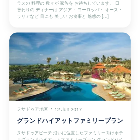
ラスの 料理の 数々が 家族を お待ちしています。 日
替わりの ディナーは アジア・ ヨーロッパ・ オースト
ラリアなど 目にも 美しい お食事と 魅惑の […]
ヌサドゥア地区
12 Jun 2017
グランドハイアットファミリープラン
ヌサドゥアビーチ 沿いに位置したファミリー向けホテ
ルグランドハイアットファミリープラン グランドハイ