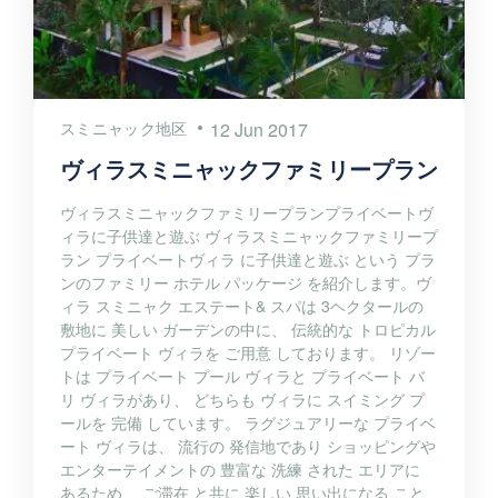
スミニャック地区
12 Jun 2017
ヴィラスミニャックファミリープラン
ヴィラスミニャックファミリープランプライベートヴ
ィラに子供達と遊ぶ ヴィラスミニャックファミリープ
ラン プライベートヴィラ に子供達と遊ぶ という プラ
ンのファミリー ホテル パッケージ を紹介します。ヴ
ィラ スミニャク エステート& スパは 3ヘクタールの
敷地に 美しい ガーデンの中に、 伝統的な トロピカル
プライベート ヴィラを ご用意 しております。 リゾー
トは プライベート プール ヴィラと プライベート バ
リ ヴィラがあり、 どちらも ヴィラに スイミング プ
ールを 完備 しています。 ラグジュアリーな プライベ
ート ヴィラは、 流行の 発信地であり ショッピングや
エンターテイメントの 豊富な 洗練 された エリアに
あるため、 ご滞在 と共に 楽しい 思い出になる こと