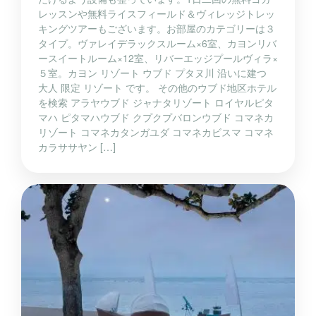
レッスンや無料ライスフィールド＆ヴィレッジトレッ
キングツアーもございます。お部屋のカテゴリーは３
タイプ。ヴァレイデラックスルーム×6室、カヨンリバ
ースイートルーム×12室、リバーエッジプールヴィラ×
５室。カヨン リゾート ウブド プタヌ川 沿いに建つ
大人 限定 リゾート です。 その他のウブド地区ホテル
を検索 アラヤウブド ジャナタリゾート ロイヤルピタ
マハ ピタマハウブド クプクプバロンウブド コマネカ
リゾート コマネカタンガユダ コマネカビスマ コマネ
カラササヤン […]