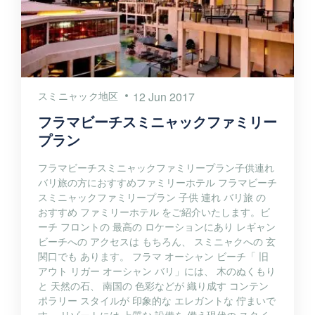
スミニャック地区
12 Jun 2017
フラマビーチスミニャックファミリー
プラン
フラマビーチスミニャックファミリープラン子供連れ
バリ旅の方におすすめファミリーホテル フラマビーチ
スミニャックファミリープラン 子供 連れ バリ旅 の
おすすめ ファミリーホテル をご紹介いたします。ビ
ーチ フロントの 最高の ロケーションにあり レギャン
ビーチへの アクセスは もちろん、 スミニャクへの 玄
関口でも あります。 フラマ オーシャン ビーチ「 旧
アウト リガー オーシャン バリ」には、 木のぬくもり
と 天然の石、 南国の 色彩などが 織り成す コンテン
ポラリー スタイルが 印象的な エレガントな 佇まいで
す。 リゾートには 上質な 設備を 備え現代の スタイ