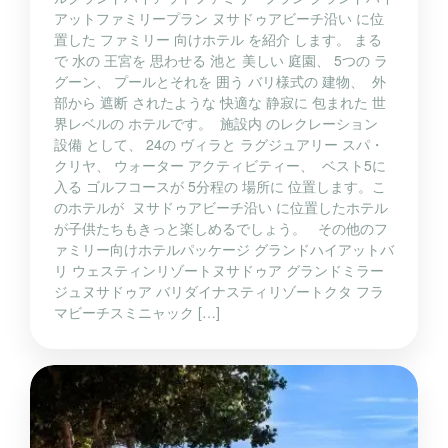
アットファミリープラン ヌサドゥアビーチ沿い に位
置した ファミリー 向けホテル を紹介 します。 まる
で 水の 王宮を 思わせる 池と 美しい 庭園、 5つの ラ
グーン、 プールとそれを 囲う バリ様式の 建物、 外
部から 遮断 されたような 快適な 静寂に 包まれた 世
界レベルの ホテルです。 施設内 のレクレーション
設備 として、 24の ヴィラと ラグジュアリー スパ・
クリヤ、 ウォーター アクティビティー、 ベスト5に
入る ゴルフコースが 5分程の 場所に 位置します。こ
のホテルが ヌサドゥアビーチ沿い に位置したホテル
が子供たちもきっと楽しめるでしょう。 その他のフ
ァミリー向けホテルパッケージ グランドハイアットバ
リ ウェスティンリゾートヌサドゥア グランドミラー
ジュヌサドゥア バリダイナスティリゾートクタ フラ
マビーチスミニャック […]