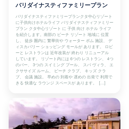
バリダイナスティファミリープラン
バリダイナスティファミリープランクタ中心リゾート
に子供向けホテルライフ バリダイナスティファミリー
プラン クタ中心リゾート に 子供 向け ホテル ライフ
を紹介します。南部の ビーチ リゾート 地域に 位置
し、 徒歩 圏内に 繁華街や ウォーター ボム 施設、 デ
ィスカバリー ショッピング モールが あります。 ロビ
ーと レストランは 近年改装が 終わり リニューアル
しています。 リゾート内には 6つの レストラン、 4つ
のバー、 3つの スイミング プール、 スパ ヴィラ、 エ
クササイズ ルーム、 ビーチ クラブ、 キッズ クラ
ブ、 会議 施設。 早めの 到着や 遅めの 出発で 利用で
きる 快適な ラウンジ スペースが あります。 […]