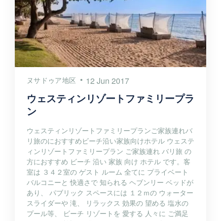
ヌサドゥア地区
12 Jun 2017
ウェスティンリゾートファミリープラ
ン
ウェスティンリゾートファミリープランご家族連れバ
リ旅のにおすすめビーチ沿い家族向けホテル ウェステ
ィンリゾートファミリープラン ご家族連れ バリ旅 の
方におすすめ ビーチ 沿い 家族 向け ホテル です。客
室は ３４２室の ゲスト ルーム 全てに プライベート
バルコニーと 快適さで 知られる ヘブンリー ベッドが
あり、 パブリック スペースには １２ｍの ウォーター
スライダーや 滝、 リラックス 効果の 望める 塩水の
プール等、 ビーチ リゾートを 愛する 人々に ご満足