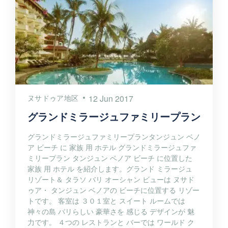
ヌサドゥア地区
12 Jun 2017
グランドミラージュファミリープラン
グランドミラージュファミリープランタンジュン ベノ
ア ビーチ に 家族 用 ホテル グランドミラージュファ
ミリープラン タンジュン ベノア ビーチ に位置した
家族 用 ホテル を紹介します。グランド ミラージュ
リゾート＆ タラソ バリ オーシャン ビューは ヌサド
ゥア・ タンジュン ベノアの ビーチに位置する リゾー
トです。 客室は ３０１室と スイート ルームでは
神々の島 バリらしい 豪華さを 感じる デザインが 魅
力です。 ４つの レストランと バーでは ワールド ク