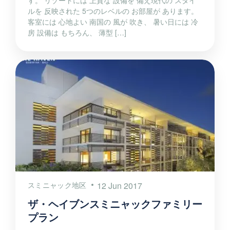
ルを 反映された 5つのレベルの お部屋が あります。
客室には 心地よい 南国の 風が 吹き、 暑い日には 冷
房 設備は もちろん、 薄型 […]
スミニャック地区
12 Jun 2017
ザ・ヘイブンスミニャックファミリー
プラン