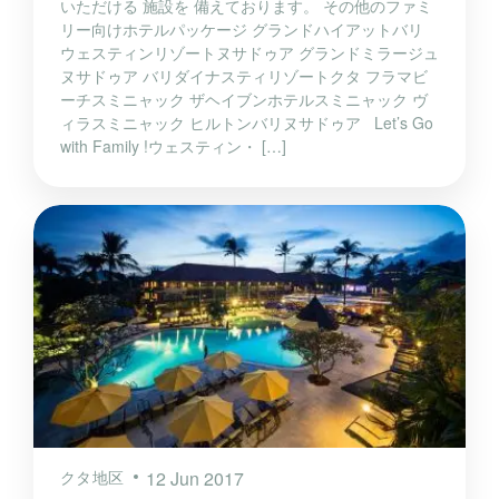
いただける 施設を 備えております。 その他のファミ
リー向けホテルパッケージ グランドハイアットバリ
ウェスティンリゾートヌサドゥア グランドミラージュ
ヌサドゥア バリダイナスティリゾートクタ フラマビ
ーチスミニャック ザヘイブンホテルスミニャック ヴ
ィラスミニャック ヒルトンバリヌサドゥア Let’s Go
with Family !ウェスティン・ […]
クタ地区
12 Jun 2017