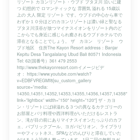
リゾート カヨンリゾート・ウブド プタヌ川 沿いに建
つ 幻想的で ロマンティックな 雰囲気 溢れる 15歳以
上の 大人 限定 リゾート です。ウブドの中心から車で
わずか１０分ほどのカヨンリゾートは濃い緑と聖なる
プタヌ川渓谷が放つマイナスイオンをリゾート内のど
こからでも身近に感じられ癒されるウブドホテルでの
滞在となることでしょう。 ザ カヨン リゾート ウ
ブド地区 住所The Kayon Resort address：Banjar
Kepitu Desa Tangalalang Ubud Bali 80571 Indonesia
Tel: 62(国番号）361 479 2553
http://www.thekayonresort.comイメージビデ
オ： https://www.youtube.com/watch?
v=EDBFVREGMf8[su_custom_gallery
source=”media:
14350,14351,14352,14353,14355,14356,14357,14358″
link=”lightbox” width=”150″ height=”120″] ザ・カヨ
ン・リゾートにば緑溢れる３つの異なるカテゴリーの
お部屋とバリ料理や西洋料理がいただけるレストラ
ン、滝が目の前にありマイナスイオンたっぷりのカフ
ェ、パブリックプール、ヨガパビリオン、ライブラリ
ーやフィットネス、SPAなどのんびりと滞在していた
だけるよう設備も整っています。1日二回の無料ヨガ