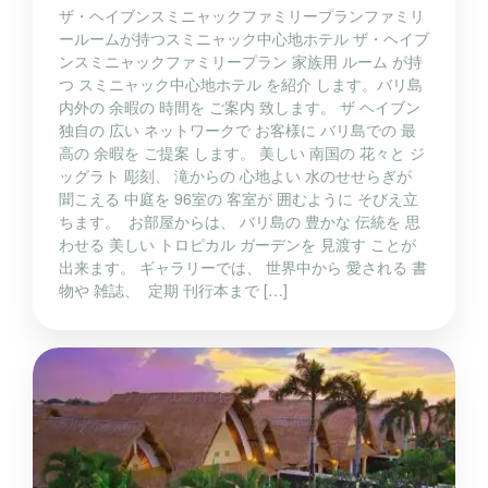
ザ・ヘイブンスミニャックファミリープランファミリ
ールームが持つスミニャック中心地ホテル ザ・ヘイブ
ンスミニャックファミリープラン 家族用 ルーム が持
つ スミニャック中心地ホテル を紹介 します。バリ島
内外の 余暇の 時間を ご案内 致します。 ザ ヘイブン
独自の 広い ネットワークで お客様に バリ島での 最
高の 余暇を ご提案 します。 美しい 南国の 花々と ジ
ッグラト 彫刻、 滝からの 心地よい 水のせせらぎが
聞こえる 中庭を 96室の 客室が 囲むように そびえ立
ちます。 お部屋からは、 バリ島の 豊かな 伝統を 思
わせる 美しい トロピカル ガーデンを 見渡す ことが
出来ます。 ギャラリーでは、 世界中から 愛される 書
物や 雑誌、 定期 刊行本まで […]