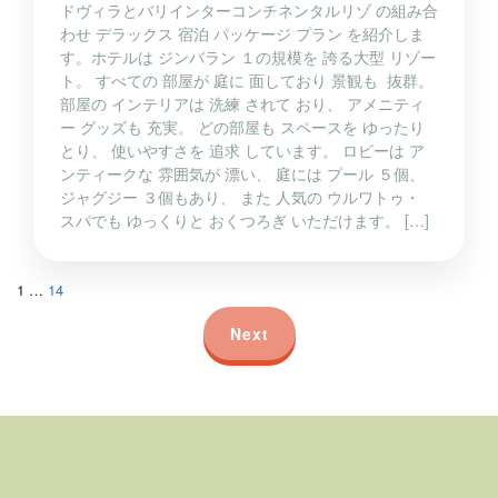
ドヴィラとバリインターコンチネンタルリゾ の組み合
わせ デラックス 宿泊 パッケージ プラン を紹介しま
す。ホテルは ジンバラン １の規模を 誇る大型 リゾー
ト。 すべての 部屋が 庭に 面しており 景観も 抜群。
部屋の インテリアは 洗練 されて おり、 アメニティ
ー グッズも 充実。 どの部屋も スペースを ゆったり
とり、 使いやすさを 追求 しています。 ロビーは ア
ンティークな 雰囲気が 漂い、 庭には プール ５個、
ジャグジー ３個もあり、 また 人気の ウルワトゥ・
スパでも ゆっくりと おくつろぎ いただけます。 […]
1
…
14
Next