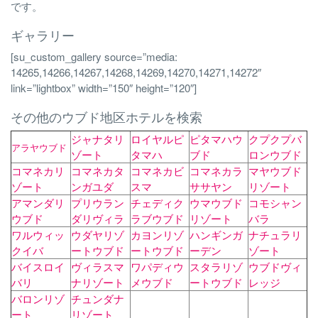
です。
ギャラリー
[su_custom_gallery source=”media:
14265,14266,14267,14268,14269,14270,14271,14272″
link=”lightbox” width=”150″ height=”120″]
その他のウブド地区ホテルを検索
ジャナタリ
ロイヤルピ
ピタマハウ
クプクプバ
アラヤウブド
ゾート
タマハ
ブド
ロンウブド
コマネカリ
コマネカタ
コマネカビ
コマネカラ
マヤウブド
ゾート
ンガユダ
スマ
ササヤン
リゾート
アマンダリ
プリウラン
チェディク
ウマウブド
コモシャン
ウブド
ダリヴィラ
ラブウブド
リゾート
バラ
ワルウィッ
ウダヤリゾ
カヨンリゾ
ハンギンガ
ナチュラリ
クイバ
ートウブド
ートウブド
ーデン
ゾート
バイスロイ
ヴィラスマ
ワパディウ
スタラリゾ
ウブドヴィ
バリ
ナリゾート
メウブド
ートウブド
レッジ
バロンリゾ
チュンダナ
ート
リゾート