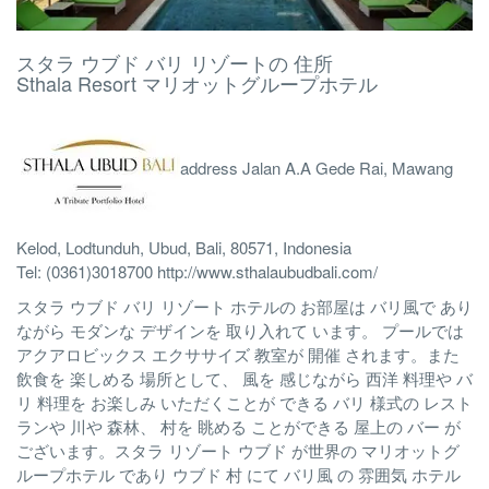
スタラ ウブド バリ リゾートの 住所
Sthala Resort マリオットグループホテル
address Jalan A.A Gede Rai, Mawang
Kelod, Lodtunduh, Ubud, Bali, 80571, Indonesia
Tel: (0361)3018700 http://www.sthalaubudbali.com/
スタラ ウブド バリ リゾート ホテルの お部屋は バリ風で あり
ながら モダンな デザインを 取り入れて います。 プールでは
アクアロビックス エクササイズ 教室が 開催 されます。また
飲食を 楽しめる 場所として、 風を 感じながら 西洋 料理や バ
リ 料理を お楽しみ いただくことが できる バリ 様式の レスト
ランや 川や 森林、 村を 眺める ことができる 屋上の バー が
ございます。スタラ リゾート ウブド が世界の マリオットグ
ループホテル であり ウブド 村 にて バリ風 の 雰囲気 ホテル