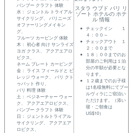
バンブー クラフト 体験
スタラ ウブド バリ リ
水： ジェントル トライアル
ゾート ホテルの ホテ
サイクリング、 バリニーズ
ル 情報
オファーリングメイキン
チェックイン １
グ、
４：００～
フルーツ カービング 体験
チェックアウト １
木： 初心者 向け サンライズ
２：００まで
ヨガ クラス、 アクアエアロ
１８；００までのお
ビクス、
部屋のご利用は１泊
ネーム プレート カービング
分の半額が必要とな
金： ライス フィールドと ビ
ります。
レッジ ウォーク、 バリ クト
１２歳までのお子様
ゥパット 作り、
は1名様無料にてプー
バリ 料理 体験
ルヴィラにご宿泊い
土： ベジネーチャー ウォー
ただけます。（添い
ク、 アクアエアロビクス、
寝・ご朝食は
バンブー クラフト 体験
US$10）
日： ジェントルトライアル
サイクリング、 アクアエア
ロビクス、