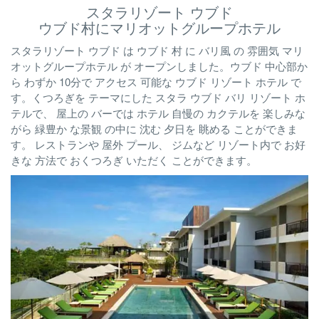
スタラリゾート ウブド
ウブド村にマリオットグループホテル
スタラリゾート ウブド は ウブド 村 に バリ風 の 雰囲気 マリ
オットグループホテル が オープンしました。ウブド 中心部か
ら わずか 10分で アクセス 可能な ウブド リゾート ホテル で
す。くつろぎを テーマにした スタラ ウブド バリ リゾート ホ
テルで、 屋上の バーでは ホテル 自慢の カクテルを 楽しみな
がら 緑豊か な景観 の中に 沈む 夕日を 眺める ことができま
す。 レストランや 屋外 プール、 ジムなど リゾート内で お好
きな 方法で おくつろぎ いただく ことができます。