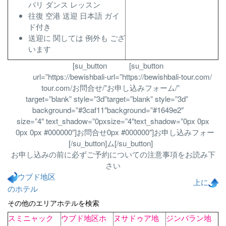
バリ ダンス レッスン
往復 空港 送迎 日本語 ガイ
ド付き
送迎に 関しては 例外も ござ
います
[su_button
[su_button
url=”https://bewishbali-
url=”https://bewishbali-tour.com/
tour.com/お問合せ/”
お申し込みフォーム/”
target=”blank” style=”3d”
target=”blank” style=”3d”
background=”#3caf11″
background=”#1649e2″
size=”4″ text_shadow=”0px
size=”4″text_shadow=”0px 0px
0px 0px #000000″]お問合せ
0px #000000″]お申し込みフォー
[/su_button]
ム[/su_button]
お申し込みの前に必ずご予約についての注意事項をお読み下
さい
ウブド地区
上に
のホテル
その他のエリアホテルを検索
スミニャック
ウブド地区ホ
ヌサドゥア地
ジンバラン地