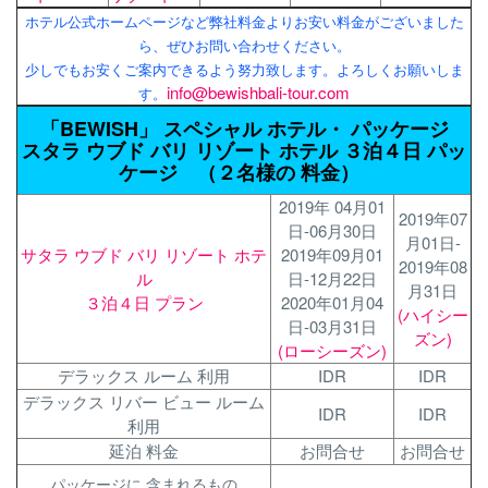
ホテル公式ホームページなど弊社料金よりお安い料金がございました
ら、ぜひお問い合わせください。
少しでもお安くご案内できるよう努力致します。よろしくお願いしま
info@bewishbali-tour.com
す。
「BEWISH」 スペシャル ホテル・ パッケージ
スタラ ウブド バリ リゾート ホテル ３泊４日 パッ
ケージ （２名様の 料金）
2019年 04月01
2019年07
日-06月30日
月01日-
サタラ ウブド バリ リゾート ホテ
2019年09月01
2019年08
ル
日-12月22日
月31日
３泊４日 プラン
2020年01月04
(ハイシー
日-03月31日
ズン)
(ローシーズン)
デラックス ルーム 利用
IDR
IDR
デラックス リバー ビュー ルーム
IDR
IDR
利用
延泊 料金
お問合せ
お問合せ
パッケージに 含まれるもの