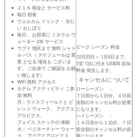
２１％ 税金と サービス料
毎日 朝食
ウェルカム ドリンク・ 冷た
い おしぼり
毎日、 お部屋に ミネラル ウ
ォーター 2本 サービス
ピーク シーズン 料金
ウブド 地区まで 無料 シャト
ル バス（ スケジュールは 変
12月23日～ 1月5日まで、
更 となる 場合も ございま
1室 1泊に付き US$35 追加
す。 ご自身で ご確認を お願
料金 発生します。
い致します）
キャンセルに ついて
WiFi 無料 アクセス
ホテル アクティビティ ご参
ローシーズン ：
加 無料
７日前から１泊分、４日前
月：ライスフィールドと ビ
全額のキャンセル料が必要
レッジ ウォーク、 アクアエ
になります。
アロビクス、
ハイシーズン ：
フェイス スケッチの 体験
１４日前から１泊分、７日
火： ベジネーチャー ウォー
前全額のキャンセル料が必
ク 、アクアエアロビクス、
要になります。