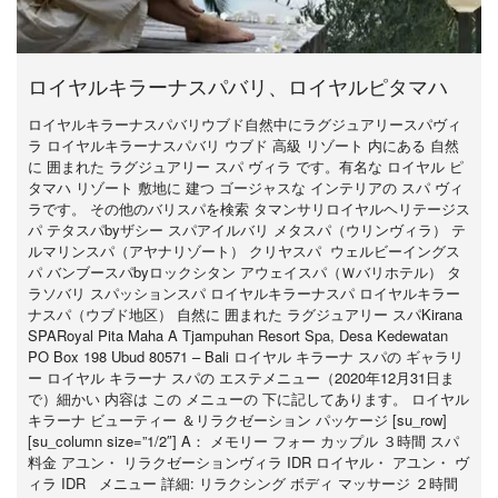
ロイヤルキラーナスパバリ、ロイヤルピタマハ
ロイヤルキラーナスパバリウブド自然中にラグジュアリースパヴィ
ラ ロイヤルキラーナスパバリ ウブド 高級 リゾート 内にある 自然
に 囲まれた ラグジュアリー スパ ヴィラ です。有名な ロイヤル ピ
タマハ リゾート 敷地に 建つ ゴージャスな インテリアの スパ ヴィ
ラです。 その他のバリスパを検索 タマンサリロイヤルヘリテージス
パ テタスパbyザシー スパアイルバリ メタスパ（ウリンヴィラ） テ
ルマリンスパ（アヤナリゾート） クリヤスパ ウェルビーイングス
パ バンブースパbyロックシタン アウェイスパ（Ｗバリホテル） タ
ラソバリ スパッションスパ ロイヤルキラーナスパ ロイヤルキラー
ナスパ（ウブド地区） 自然に 囲まれた ラグジュアリー スパKirana
SPARoyal Pita Maha A Tjampuhan Resort Spa, Desa Kedewatan
PO Box 198 Ubud 80571 – Bali ロイヤル キラーナ スパの ギャラリ
ー ロイヤル キラーナ スパの エステメニュー（2020年12月31日ま
で）細かい 内容は この メニューの 下に記してあります。 ロイヤル
キラーナ ビューティー ＆リラクゼーション パッケージ [su_row]
[su_column size=”1/2″] A： メモリー フォー カップル ３時間 スパ
料金 アユン・ リラクゼーションヴィラ IDR ロイヤル・ アユン・ ヴ
ィラ IDR メニュー 詳細: リラクシング ボディ マッサージ ２時間