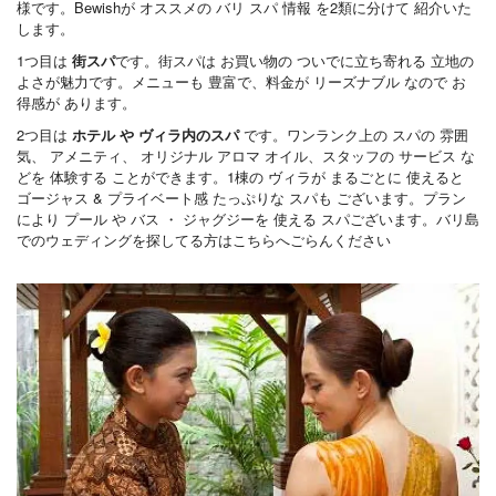
様です。Bewishが オススメの バリ スパ 情報 を2類に分けて 紹介いた
します。
1つ目は
街スパ
です。街スパは お買い物の ついでに立ち寄れる 立地の
よさが魅力です。メニューも 豊富で、料金が リーズナブル なので お
得感が あります。
2つ目は
ホテル や ヴィラ内のスパ
です。ワンランク上の スパの 雰囲
気、 アメニティ、 オリジナル アロマ オイル、スタッフの サービス な
どを 体験する ことができます。1棟の ヴィラが まるごとに 使えると
ゴージャス & プライベート感 たっぷりな スパも ございます。プラン
により プール や バス ・ ジャグジーを 使える スパございます。バリ島
でのウェディングを探してる方はこちらへごらんください