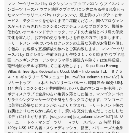
マンゴーツリースパ by ロクシタン クプ-クプ バロン ウブドスパ マ
ンゴーツリースパ ウブド地区クプクプバロン内にある生まれ変わっ
たマンゴーツリースパ by ロクシタンで、最上質のプロダクトとサ
ービス、テクニックを心ゆくまでご堪能ください。南仏プロヴァン
スからもたらされたロクシタンのナチュラルなプロダクツ、機械を
使わないオールハンドテクニック、ウブドの大自然とバリ島の伝統
文化を重んじ、お客様の更なる美しさを自然の力で引き出します。
トリートメント中はいつもロクシタンの上質な芳香がお客様を優し
く包み、お客様を五感解放の旅へとご案内致します。 マンゴーツリ
ースパ by ロクシタン 午前９時より午後２１：００時まで ウブド地
区（ハンギングガーデンやフラマ等１部遠方を除く）は無料送迎。
南部地区ホテルは有料にてご案内致します。 Kupu Kupu Barong
Villas & Tree Spa Kedewatan, Ubud, Bali – Indonesia TEL ９７５
４７８ ギャラリー SPAメニュー [su_row][su_column size=”1/2″] A.
ツリートップ ※木の上のツリースパルーム 時間 料金 90分 US$
114 内容 : ロクシタンと共同開発したバリ島のマンゴーを使用した
ボディスクラブで全身の古い角質を落とした後は、マンゴタンゴの
リラクシングマッサージで全身をリラックスさせます。マンゴーに
は美容に必要なビタミンがたっぷりと含まれ、トリートメント後の
お肌はよりなめらかに柔らかく、潤いを充分に含んだしっとしした
ボディに仕上がります。[/su_column] [su_column size=”1/2″] B. ジ
ャーニー・トゥ・マンゴーツリー ※ツリースパルーム 時間 料金
120分 US$ 157 内容 : スウェディッシュ、指圧、バリニーズの全身