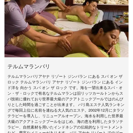
テルムマランバリ
テルムマランバリアヤナ リゾート ジンバラン にある スパ オン ザ
ロック テルムマランバリ アヤナ リゾート ジンバラン にある イン
ド洋を 向かう スパ オン ザ ロック です。海を一望出来るスパ・オ
ン・ザ・ロックで有名なテルムマランは旧リッツカールトンからス
パ技術に優れており世界最大級のアクアトニックプールではのんび
りとした時間を過ごすことが出来ます。 バリ島エステ人気ランキン
グで毎回上位に名前を連ねる大人気のエステ。2002年12月にタラソ
テラピーを導入し、リニューアルオープン。海水を利用した世界最
大級のアクアトニックプールをはじめ、海の恵を利用したタラソテ
ラピー、自然素材を用いたインドネシアの伝統的なトリートメント
など、豊富なメニューがあります。バリ アヤナ リゾート でのゴー