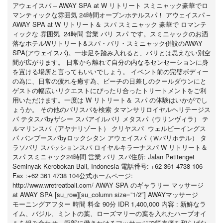
アウェイスパ – AWAY SPA at W リトリート スミニャック豪華でロ
マンティックな雰囲気 24時間オープンホテルスパ！ アウェイスパ –
AWAY SPA at W リトリート＆ スパ スミニャック 豪華で ロマンテ
ィックな 雰囲気 24時間 営業 バリ スパ です。スミニャックのお洒
落なホテルWリトリート&スパ・バリ・スミニャック併設のAWAY
SPA(アウェイスパ)。一歩足を踏み入れると、バリとは思えない別空
間が広がります。 日常から離れて自分の内なるセンセーションに身
を置ける場所と言ってもいいでしょう。 イベント前の完璧ボディー
の為に、日常の疲れを癒す為、ビーチの日差しのクールダウンにと
ゲストの幅広いリクエストにぴったり合ったトリートメントをご利
用いただけます。一度は W リトリート＆ スパ の体験はいかがでし
ょうか。 その他のバリスパを検索 タマンサリロイヤルヘリテージス
パ テタスパbyザシー スパアイルバリ メタスパ（ウリンヴィラ） テ
ルマリンスパ（アヤナリゾート） クリヤスパ ウェルビーイングス
パ バンブースパbyロックシタン アウェイスパ（Ｗバリホテル） タ
ラソバリ スパッションスパ ロイヤルキラーナスパ W リトリート＆
スパ スミニャック24時間 営業 バリ スパ住所: Jalan Petitenget
Seminyak Kerobokan Bali, Indonesia 電話番号: +62 361 4738 106
Fax :+62 361 4738 104公式ホームページ:
http://www.wretreatbali.com/ AWAY SPA のギャラリー マッサージ
at AWAY SPA [su_row][su_column size=”1/2″] AWAYマッサージ
モーニングアフター 時間 料金 90分 IDR 1,400,000 内容 : 新鮮なラ
イム、バジル、ミントの葉、ローズマリーの葉を入れたハーブオイ
ルを組み合わせ、深部に働きかけるマッサージで筋肉痛を和らげな