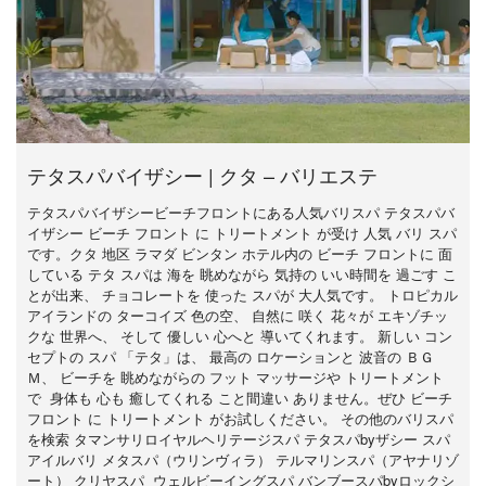
テタスパバイザシー | クタ – バリエステ
テタスパバイザシービーチフロントにある人気バリスパ テタスパバ
イザシー ビーチ フロント に トリートメント が受け 人気 バリ スパ
です。クタ 地区 ラマダ ビンタン ホテル内の ビーチ フロントに 面
している テタ スパは 海を 眺めながら 気持の いい時間を 過ごす こ
とが出来、 チョコレートを 使った スパが 大人気です。 トロピカル
アイランドの ターコイズ 色の空、 自然に 咲く 花々が エキゾチッ
クな 世界へ、 そして 優しい 心へと 導いてくれます。 新しい コン
セプトの スパ 「テタ」は、 最高の ロケーションと 波音の ＢＧ
Ｍ、 ビーチを 眺めながらの フット マッサージや トリートメント
で 身体も 心も 癒してくれる こと間違い ありません。ぜひ ビーチ
フロント に トリートメント がお試しください。 その他のバリスパ
を検索 タマンサリロイヤルヘリテージスパ テタスパbyザシー スパ
アイルバリ メタスパ（ウリンヴィラ） テルマリンスパ（アヤナリゾ
ート） クリヤスパ ウェルビーイングスパ バンブースパbyロックシ