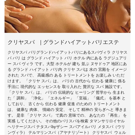
クリヤスパ | グランドハイアットバリエステ
クリヤスパ バリグランドハイアットバリにあるスパヴィラ クリヤス
パ バリ は グランド ハイアット バリ ホテル 内にある ラグジュアリ
ー スパ ヴィラ です。大型 ホテルが 建ち 並ぶ ヌサドゥア 地区にあ
る グランド ハイアット バリ内 クリヤ スパは 水の 宮殿を イメージ
された スパで、 高級感の ある トリートメントを お楽しみ いただ
けます。 「クリヤ スパ」は、 バリの 古代から 伝わる 健康に 係る
手法に 現代的な エッセンスを 取り入れた 贅沢な スパ 施設です。
「クリヤ スパ」は、 バリの 伝統的な ヒーリング 哲学から 生まれ
た「 調和」 「浄化」 「エネルギー」 「至福」 「儀式」 を基本 と
しており、 古くから 伝わる 健康 促進 のための トリートメント
は、 健康な 肉体、 情緒の 安定、 そして 精神の 安らぎへと 導きま
す。 是非 「クリヤ スパ」 で真の 意味での、 あなたの 「再生」 を
実感 してください。 その他のバリスパを検索 タマンサリロイヤル
ヘリテージスパ テタスパbyザシー スパアイルバリ メタスパ（ウリ
ンヴィラ） テルマリンスパ（アヤナリゾート） クリヤスパ ウェル