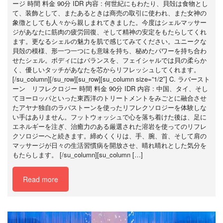
ージ 時間 料金 90分 IDR 内容 : 何世紀にもわたり、貝殻は食物とし
て、装飾として、またあるときは商売の取引に使われ、また女神の
象徴としても人々から親しまれてきました。今度はシェルマッサー
ジがあなたに筋肉の疲労回復、そして精神の安定をもたらしてくれ
ます。更なるシェルの魅力を肌で感じてみてください。ユニークな
貝殻の模様、形一つ一つにも意味を持ち、秘めたパワーを持ち合わ
せたシェル。ボディにはバランスを、フェイシャルでは貝の柔らか
く、優しいタッチがあなたを芯からリフレッシュしてくれます。
[/su_column][/su_row][su_row][su_column size=”1/2″] C. ラバースト
ーン リフレクロジー 時間 料金 90分 IDR 内容 : 中国、タイ、そし
てヨーロッパといった東西洋のトリートメントをみごとに融合させ
たアヤナ独自のラバストーンを使ったリフレクソロジーを体験しな
い手はありません。フットウォッシュで心を落ち着けた後は、足に
エネルギーを注ぎ、治癒力のある厳選された溶岩を使ってのリフレ
クソロジーへと続きます。締めくくりは、手、腕、首、そして肩の
マッサージが日々の生活習慣病を開放させ、晴れ晴れとした気分を
もたらします。 [/su_column][su_column […]
Read more