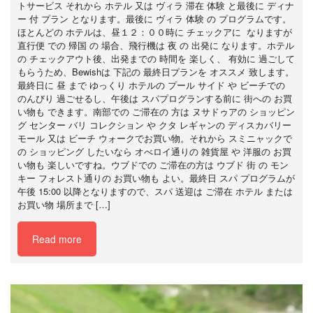
トサービス それから ホテル 又は ヴィラ 滞在 体験 と最後に ディナ
ー 付 プラン となります。最後に ヴィラ 体験 の プログラムです。
ほとんどの ホテルは、昼１２：００時に チェックアに なりますが
直行便 での 帰国 の 場合、飛行機は 夜 の 出発に なります。ホテル
の チェックアウト後、出発までの 時間を 楽しく、 有効に 過ごして
もらうため、Bewishは 下記の 最終日プランを オススメ 致します。
最終日に 昼 まで ゆっくり ホテルの プール サイド や ビーチでの
のんびり 過ごせるし、午後は スパプログランする前に 街への お買
い物も できます。南部での ご滞在の 方は ヌサドゥアの ショッピン
グ センター バリ コレクション や クタ レギャンの ディスカバリー
モール 又は ビーチ ウォークでお買い物。それから スミニャックで
の ショッピング したいなら オべロイ通りの 雑貨屋 や 洋服の お買
い物も 楽しいですね。ウブドでの ご滞在の方は ウブド 街 の モン
キー フォレスト通りの お買い物も よい。最終日 スパ プログラムが
午後 15:00 以降となりますので、スパ 送迎は ご滞在 ホテル または
お買い物 場所まで […]
Read more