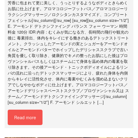
芳香に包まれて更に美しく、うっとりするようなボディときらめく
お肌に仕上げます。アロマコロジーフットバス／アロマコロジーリ
ラクシングマッサージ／ロクシタンカスタマイズド、コンプリート
フェイシャル[/su_column][/su_row] [su_row][su_column size=”1/2″]
E. アーモンド デトクシファイング バランス フォー ウーマン 時間
料金 120分 IDR 内容 : むくみが気になる方、長時間の飛行や観光の
後に 毒素排出、体内をキレイにする働きのあるデトックストリート
メント。クラッシュしたアーモンドの実とシュガーをアーモンドオ
イルとアーモンドバターでホイップしたデリシャススクラブで古い
角質を優しく取り除き、健康的でキメの整ったお肌にした後はプロ
ヴァンシャルバスもしくはスチームにて身体を温め体内の毒素を取
り除きます。その後アーモンド・トニックボディオイルによるリン
パの流れに沿ったデトックスマッサージにより、疲れた身体を内側
からキレイに活性化させ、体内に毒素やむくみを溜め込まないクリ
アでしなやかなボディに仕上げます。アロマコロジーフットバス／
アーモンドデリシャスペーストスクラブ／プロヴァンシャル又は ス
チーム／アーモンドデトクシファイイングマッサージ[/su_column]
[su_column size=”1/2″] F. アーモンド シルエット […]
Read more