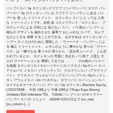
バンブースパ by ロクシタンクプクプ ジンバラン バリ エステ バン
ブースパ by ロクシタン バリ は クプクプ ジンバラン にある バン
ブーを 使った トリートメント、 ロクシタン スパ にとっては 人気
な トリートメントです。自然 派 コスメブランド「ロクシタン」 プ
ロデュースによる 日本には 未だない スパ。 バリ島の バンブー と
南仏の デザインを 融合させた 豪華で おしゃれな スパで、 セレブ
なひとときを 体験 することができる。 おすすめは ロクシタンが バ
ンブー スパ だけのために 開発した 「ヴァーベナ・バンブー」によ
る 極上 トリートメント。 レモンのように 爽やかな 香りの「ヴァー
ベナ」は 一瞬で心を 奪うその 香りから 「恋を呼ぶハーブ」 とも言
われているとか。 ロクシタンの 芳香に 包まれ バリ島で 上質な 大
人の ヴァケーションを 満喫してみては．．．． その他のバリスパ
を検索 タマンサリロイヤルヘリテージスパ テタスパbyザシー スパ
アイルバリ メタスパ（ウリンヴィラ） テルマリンスパ（アヤナリゾ
ート） クリヤスパ ウェルビーイングスパ バンブースパbyロックシ
タン アウェイスパ（Ｗバリホテル） タラソバリ スパッションスパ
ロイヤルキラーナスパ バンブー スパ by ロクシタンBamboo Spa by
L’OCCITANE」 午前 10時より 午後 22時までKupu Kupu Barong
Jimbaran Bali Indonesia TEL 703342 バンブースパのギャラリー
バンブー スパ の メニュー 2020年12月31日まで [su_row]
[su_column […]