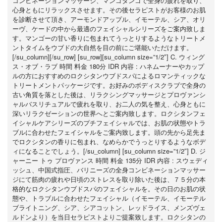
コンビネーションマッサージ、マンゴタンゴで全身の疲れを取り、
心身ともにリラックスさせます。その後セラピストがお客様のお肌
を診断させて頂き、アーモンドアップル、イモーテル、シア、オリ
ーヴ、ケードの中から最適のフェイシャルシリーズをご案内致しま
す。マンゴーの甘い香りに包まれてうっとりするようなトリートメ
ントタイムをウブドの大自然を目の前にご堪能いただけます。
[/su_column][/su_row] [su_row][su_column size=”1/2″] C. ウィング
ス・オブ・ラブ 時間 料金 180分 IDR 内容 : ハネムーナーやカップ
ルの方におすすめのロクシタンウブドスパによるロマンティックな
トリートメントパッケージです。お好みのボディスクラブで全身の
古い角質を落とした後は、リラクシングマッサージとプロヴァンシ
ャルバスリチュアルで疲れを取り、お二人の気を整え、心身ともに
深いリラクゼーションの世界へとご案内致します。ロクシタンフェ
イシャルケアシリーズのプチフェイシャルでは、お肌の状態やトラ
ブルに合わせたフェイシャルをご案内致します。頭の先から足先ま
でロクシタンの香りに包まれ、なめらかでうっとりするようなボデ
ィになることでしょう。[/su_column] [su_column size=”1/2″] D. ジ
ャーニー トゥ プロヴァンス 時間 料金 135分 IDR 内容 : スウェディ
ッシュ、中国式指圧、バリニーズの全身コンビネーションマッサー
ジにて筋肉の疲れや日頃のストレスを取り除いた後は、７５分の本
格的なロクシタンウブドスパのフェイシャルを。その日のお肌の状
態や、トラブルに合わせたフェイシャル（イモーテル、イモーテル
ブライトニング、シア、シアコットン、レッドライス、メンズヴェ
ルドンより）を当日セラピストよりご提案致します。ロクシタンの