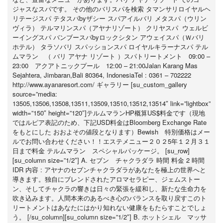
ジャスなスパです。 その他のバリスパを検索 タマンサリロイヤルヘ
リテージスパ テタスパbyザシー スパアイルバリ メタスパ（ウリン
ヴィラ） テルマリンスパ（アヤナリゾート） クリヤスパ ウェルビ
ーイングスパ バンブースパbyロックシタン アウェイスパ（Ｗバリ
ホテル） タラソバリ スパッションスパ ロイヤルキラーナスパ テル
ムマラン （ バリ アヤナ リゾート ）スパトリートメント 09:00 –
23:00 アクアトニックプール 12:00 – 21:00Jalan Karang Mas
Sejahtera, Jimbaran,Bali 80364, IndonesiaTel : 0361 – 702222
http://www.ayanaresort.com/ ギャラリー [su_custom_gallery
source=”media:
13505,13506,13508,13511,13509,13510,13512,13514″ link=”lightbox”
width=”150″ height=”120″]テルムマランHP概算US$料金です（現地
ではルピア表記のため、下記USD料金はBloomberg Exchange Rate
をもとにした おおよその値段となります）Bewish 特別価格はメー
ルでお問い合わせください！！エステメニュー２０２5年１２月３１
日まで料金 テルムマラン スペシャルパッケージ。 [su_row]
[su_column size=”1/2″] A. セブン チャクラダラ 時間 料金 2 時間
IDR 内容 : アヤナのセブンチャクラダラがあなたを極上の世界へと
導きます。独自にブレンドされたアロマセラピー、ジェムストー
ン、そしてチャクラの響きは日々の緊張を緩和し、新たな生命力を
吹き込みます。人間本来のあるべき心のバランスを取り戻すこのト
リートメントはあなたにはかり知れない健康をもたらすことでしょ
う。 [/su_column][su_column size=”1/2″] B. ホットシェル マッサ