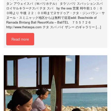
タン アウェイスパ（Ｗバリホテル） タラソバリ スパッションスパ
ロイヤルキラーナスパ テタ スパ by the sea 営業 時午前１０：０
０時より 午後 ２２：００時までヌサドゥア・クタ・ジンバラン・サ
ヌール・スミニャック地区からは無料で送迎add: Beachside of
Ramada Bintang Bali ResortKuta – BaliTEL ７５５７２６
http://www.thetaspa.com テタ スパ バイ ザシー のギャラリー […]
Read more