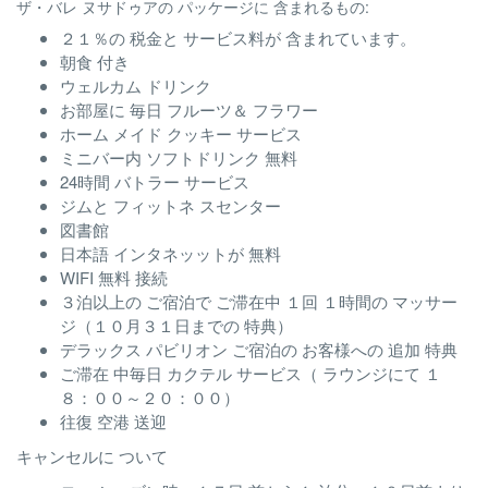
ザ・バレ ヌサドゥアの パッケージに 含まれるもの:
２１％の 税金と サービス料が 含まれています。
朝食 付き
ウェルカム ドリンク
お部屋に 毎日 フルーツ＆ フラワー
ホーム メイド クッキー サービス
ミニバー内 ソフトドリンク 無料
24時間 バトラー サービス
ジムと フィットネ スセンター
図書館
日本語 インタネッットが 無料
WIFI 無料 接続
３泊以上の ご宿泊で ご滞在中 １回 １時間の マッサー
ジ（１０月３１日までの 特典）
デラックス パビリオン ご宿泊の お客様への 追加 特典
ご滞在 中毎日 カクテル サービス（ ラウンジにて １
８：００～２０：００）
往復 空港 送迎
キャンセルに ついて