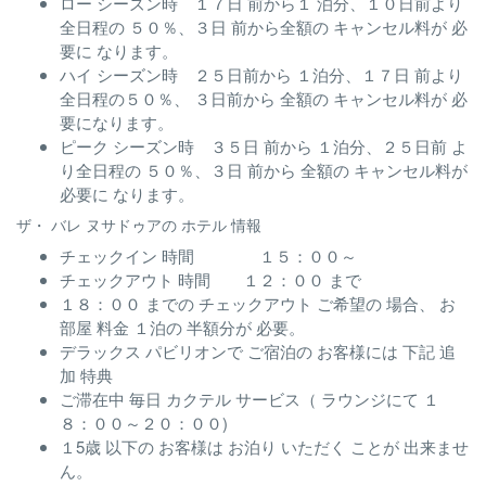
ロー シーズン時 １７日 前から１ 泊分、１０日前より
全日程の ５０％、３日 前から全額の キャンセル料が 必
要に なります。
ハイ シーズン時 ２５日前から １泊分、１７日 前より
全日程の５０％、 ３日前から 全額の キャンセル料が 必
要になります。
ピーク シーズン時 ３５日 前から １泊分、２５日前 よ
り全日程の ５０％、３日 前から 全額の キャンセル料が
必要に なります。
ザ・ バレ ヌサドゥアの ホテル 情報
チェックイン 時間 １５：００～
チェックアウト 時間 １２：００ まで
１８：００ までの チェックアウト ご希望の 場合、 お
部屋 料金 １泊の 半額分が 必要。
デラックス パビリオンで ご宿泊の お客様には 下記 追
加 特典
ご滞在中 毎日 カクテル サービス（ ラウンジにて １
８：００～２０：００)
１5歳 以下の お客様は お泊り いただく ことが 出来ませ
ん。