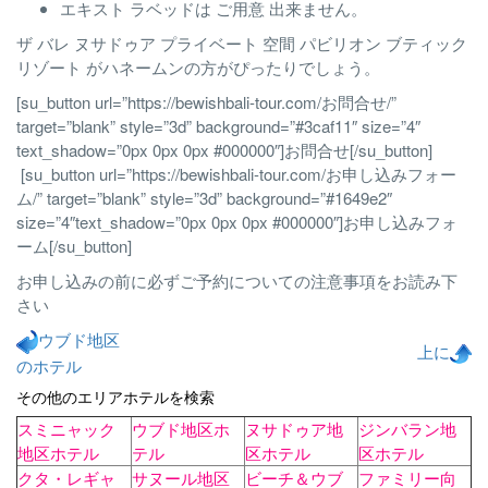
エキスト ラベッドは ご用意 出来ません。
ザ バレ ヌサドゥア プライベート 空間 パビリオン ブティック
リゾート がハネームンの方がぴったりでしょう。
[su_button url=”https://bewishbali-tour.com/お問合せ/”
target=”blank” style=”3d” background=”#3caf11″ size=”4″
text_shadow=”0px 0px 0px #000000″]お問合せ[/su_button]
[su_button url=”https://bewishbali-tour.com/お申し込みフォー
ム/” target=”blank” style=”3d” background=”#1649e2″
size=”4″text_shadow=”0px 0px 0px #000000″]お申し込みフォ
ーム[/su_button]
お申し込みの前に必ずご予約についての注意事項をお読み下
さい
ウブド地区
上に
のホテル
その他のエリアホテルを検索
スミニャック
ウブド地区ホ
ヌサドゥア地
ジンバラン地
地区ホテル
テル
区ホテル
区ホテル
クタ・レギャ
サヌール地区
ビーチ＆ウブ
ファミリー向