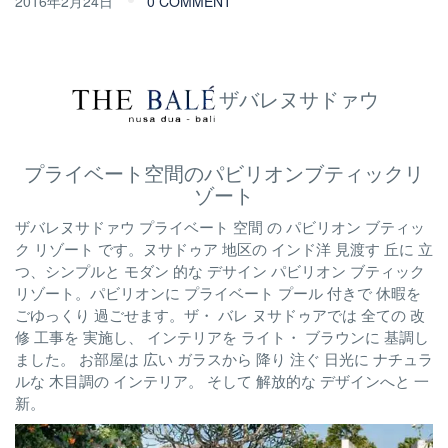
2016年2月24日
0 COMMENT
ザバレヌサドァウ
プライベート空間のパビリオンブティックリ
ゾート
ザバレヌサドァウ プライベート 空間 の パビリオン ブティッ
ク リゾート です。ヌサドゥア 地区の インド洋 見渡す 丘に 立
つ、シンプルと モダン 的な デサイン パビリオン ブティック
リゾート。パビリオンに プライベート プール 付きで 休暇を
ごゆっくり 過ごせます。ザ・ バレ ヌサドゥアでは 全ての 改
修 工事を 実施し、 インテリアを ライト・ ブラウンに 基調し
ました。 お部屋は 広い ガラスから 降り 注ぐ 日光に ナチュラ
ルな 木目調の インテリア。 そして 解放的な デザインへと 一
新。