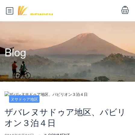
Blog
ヌサドゥア地区
ザバレヌサドゥア地区、パビリ
オン３泊４日