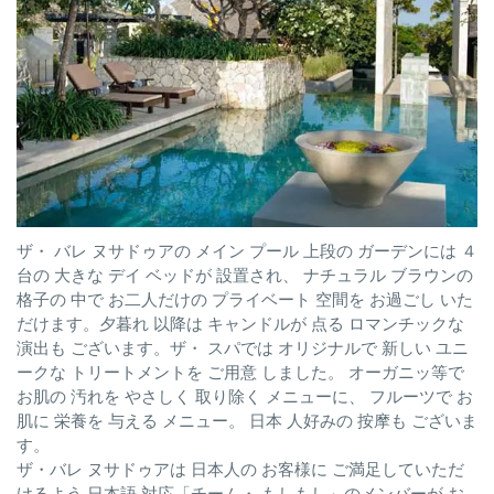
ザ・ バレ ヌサドゥアの メイン プール 上段の ガーデンには ４
台の 大きな デイ ベッドが 設置され、 ナチュラル ブラウンの
格子の 中で お二人だけの プライベート 空間を お過ごし いた
だけます。夕暮れ 以降は キャンドルが 点る ロマンチックな
演出も ございます。ザ・ スパでは オリジナルで 新しい ユニ
ークな トリートメントを ご用意 しました。 オーガニッ等で
お肌の 汚れを やさしく 取り除く メニューに、 フルーツで お
肌に 栄養を 与える メニュー。 日本 人好みの 按摩も ございま
す。
ザ・バレ ヌサドゥアは 日本人の お客様に ご満足していただ
けるよう 日本語 対応「チーム・ もしもし」のメンバーが お