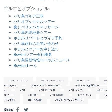
ゴルフとオプショナル
バリ島ゴルフ三昧
バリオプショナルツアー
癒しバリスパ＆マッサージ
バリ島内現地発ツアー
ホテルリゾートとヴィラ予約
バリ島旅行のお問い合わせ
ホテルとツアーお申し込む
Bewishツアー会社概要
バリ島更新情報ローカルニュース
Bewishホーム
アマンリゾート
ザバレヌサドゥア
ザバレバリ
ザ
バレホテル
ヌサドゥアビーチホテル
ヌサドゥア地区ホテ
ル
バリ
バリアマヌサ
バリヴィラ
バリスパ
リゾート
バリ島
バリ島情報
ホテルスパ
ホ
テル予約
ホテル情報
格安お得なパッケージ
Share