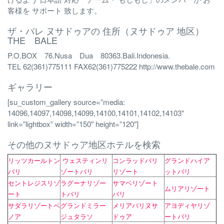
客様を サポート 致します。
ザ・バレ ヌサドゥアの 住所（ヌサドゥア 地区）
THE BALE
P.O.BOX 76.Nusa Dua 80363.Bali.Indonesia.
TEL 62(361)775111 FAX62(361)775222 http://www.thebale.com
ギャラリー
[su_custom_gallery source=”media:
14096,14097,14098,14099,14100,14101,14102,14103″
link=”lightbox” width=”150″ height=”120″]
その他のヌサドゥア地区ホテルを検索
リッツカールトン
ウェスティンリ
コンラッドバリ
グランドハイア
バリ
ゾートバリ
リゾート
ットバリ
セントレジスリゾ
ラグーナリゾー
サマベリゾート
ムリアリゾート
ート
トバリ
バリ
サダラリゾートベ
グランドミラー
メリアバリヌサ
アヨディヤリゾ
ノア
ジュタラソ
ドゥア
ートバリ