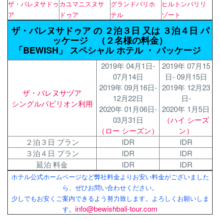
ザ・バレヌサドゥ
カユマニスヌサ
グランドバリホ
ヒルトンバリリ
ア
ドゥア
テル
ゾート
ザ・バレヌサドゥア の ２泊３日 又は ３泊４日 パ
ッケージ （２名様の料金）
「BEWISH」 スペシャル ホテル ・ パッケージ
2019年 04月1日-
2019年 07月15
07月14日
日- 09月15日
2019年 09月16日-
2019年 12月23
ザ・バレヌサヅア
12月22日
日-
シングルパビリオン利用
2020年 01月06日-
2020年 1月5日
03月31日
（ハイ シーズ
（ロー シーズン）
ン）
２泊３日 プラン
IDR
IDR
３泊４日 プラン
IDR
IDR
延泊 料金
IDR
IDR
ホテル公式ホームページなど弊社料金よりお安い料金がございました
ら、ぜひお問い合わせください。
少しでもお安くご案内できるよう努力致します。よろしくお願いしま
info@bewishbali-tour.com
す。