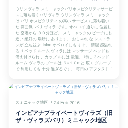
ウリンヴィラ スミニャックバリホスピタリティサービ
スに落ち着くバリヴィラ ウリンヴィラ スミニャック
は バリ ホスピタリティ の高い サービス に落ち着い
た 雰囲気 バリ ヴィラ です。オべロイ 通りに 位置し
た 空港から ３０分ほど、 スミニャックの ビーチにも
近い 絶好の 場所に あります。 おしゃれ な レストラ
ンが 立ち並ぶ Jalan オベロイにも すぐ。 清潔 感溢れ
る １ベッド ルーム ヴィラには マッサージ ベッドも
備え付けられ 、カップ ルには 最適。 特に ３ベッド
ルーム ヴィラの プールは ６×１０mと 広く グループ
で 利用しても 十分 過ぎるです。 毎日の アフタヌ […]
スミニャック地区
24 Feb 2016
インピアナプライベートヴィラズ（旧
ザ・ヴィラズバリ）ミニャック地区