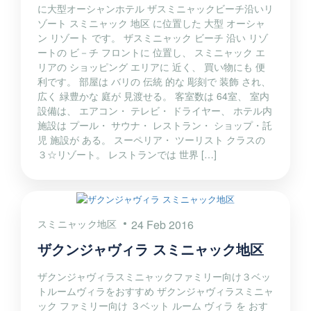
に大型オーシャンホテル ザスミニャックビーチ沿いリ
ゾート スミニャック 地区 に位置した 大型 オーシャ
ン リゾート です。 ザスミニャック ビーチ 沿い リゾ
ートの ビ－チ フロントに 位置し、 スミニャック エ
リアの ショッピング エリアに 近く、 買い物にも 便
利です。 部屋は バリの 伝統 的な 彫刻で 装飾 され、
広く 緑豊かな 庭が 見渡せる。 客室数は 64室、 室内
設備は、 エアコン・ テレビ・ ドライヤー、 ホテル内
施設は プール・ サウナ・ レストラン・ ショップ・託
児 施設が ある。 スーペリア・ ツーリスト クラスの
３☆リゾート。 レストランでは 世界 […]
スミニャック地区
24 Feb 2016
ザクンジャヴィラ スミニャック地区
ザクンジャヴィラスミニャックファミリー向け３ベッ
トルームヴィラをおすすめ ザクンジャヴィラスミニャ
ック ファミリー向け ３ベット ルーム ヴィラ を おす