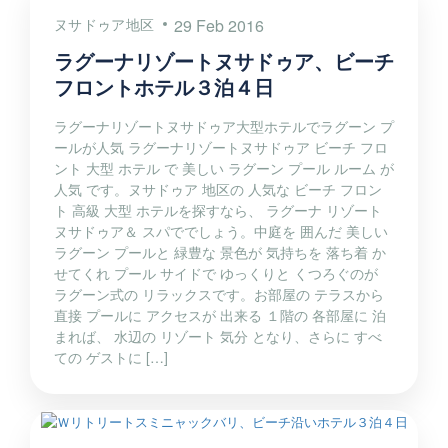
ヌサドゥア地区
29 Feb 2016
ラグーナリゾートヌサドゥア、ビーチ
フロントホテル３泊４日
ラグーナリゾートヌサドゥア大型ホテルでラグーン プ
ールが人気 ラグーナリゾートヌサドゥア ビーチ フロ
ント 大型 ホテル で 美しい ラグーン プール ルーム が
人気 です。ヌサドゥア 地区の 人気な ビーチ フロン
ト 高級 大型 ホテルを探すなら、 ラグーナ リゾート
ヌサドゥア＆ スパででしょう。中庭を 囲んだ 美しい
ラグーン プールと 緑豊な 景色が 気持ちを 落ち着 か
せてくれ プール サイドで ゆっくりと くつろぐのが
ラグーン式の リラックスです。お部屋の テラスから
直接 プールに アクセスが 出来る １階の 各部屋に 泊
まれば、 水辺の リゾート 気分 となり、さらに すべ
ての ゲストに […]