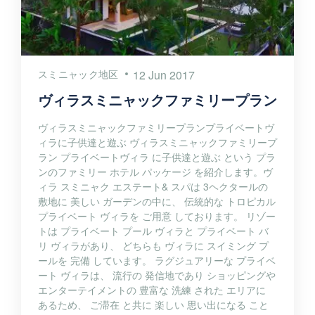
スミニャック地区
12 Jun 2017
ヴィラスミニャックファミリープラン
ヴィラスミニャックファミリープランプライベートヴ
ィラに子供達と遊ぶ ヴィラスミニャックファミリープ
ラン プライベートヴィラ に子供達と遊ぶ という プラ
ンのファミリー ホテル パッケージ を紹介します。ヴ
ィラ スミニャク エステート& スパは 3ヘクタールの
敷地に 美しい ガーデンの中に、 伝統的な トロピカル
プライベート ヴィラを ご用意 しております。 リゾー
トは プライベート プール ヴィラと プライベート バ
リ ヴィラがあり、 どちらも ヴィラに スイミング プ
ールを 完備 しています。 ラグジュアリーな プライベ
ート ヴィラは、 流行の 発信地であり ショッピングや
エンターテイメントの 豊富な 洗練 された エリアに
あるため、 ご滞在 と共に 楽しい 思い出になる こと