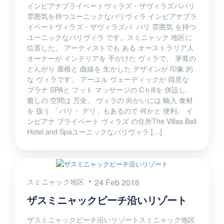
インピアナプライベートヴィラズ・ザヴィラズババリ
雰囲気を持つユーニックなバリヴィラ インピアナプラ
イベートヴィラズ・ザヴィラズバ バリ 雰囲気 を持つ
ユーニックなバリヴィラ です。スミニャック 地区に
位置した、 アーティストでも ある オーストラリア人
オーナーが インテリアを 手がけた ヴィラで、 茅葺の
とんがり 屋根と 曲線を 生かした デザインが 印象 的
な ヴィラです。 アーユル ヴェーディックが 得意な
プラナ SPAと フット マッサージの Cｈillを 併設し、
癒しの 空間は 万全。 ヴィラの 向かいには 輸入 食材
を 扱う 「バリ・ デリ」もあるので 何かと 便利。 イ
ンピアナ プライベート ヴィラズ の住所The Villas Bali
Hotel and Spaユーニックなバリヴィラ […]
スミニャック地区
24 Feb 2016
ザスミニャックビーチ沿いリゾート
ザスミニャックビーチ沿いリゾートスミニャック地区