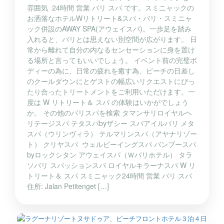
雰囲気 24時間 営業 バリ スパ です。スミニャックの
お洒落なホテルWリトリート&スパ・バリ・スミニャ
ック併設のAWAY SPA(アウェイスパ)。一歩足を踏み
入れると、バリとは思えない別空間が広がります。 日
常から離れて自分の内なるセンセーションに身を置け
る場所と言ってもいいでしょう。 イベント前の完璧ボ
ディーの為に、日常の疲れを癒す為、ビーチの日差し
のクールダウンにとゲストの幅広いリクエストにぴっ
たり合ったトリートメントをご利用いただけます。一
度は W リトリート＆ スパ の体験はいかがでしょう
か。 その他のバリスパを検索 タマンサリロイヤルヘ
リテージスパ テタスパbyザシー スパアイルバリ メタ
スパ（ウリンヴィラ） テルマリンスパ（アヤナリゾー
ト） クリヤスパ ウェルビーイングスパ バンブースパ
byロックシタン アウェイスパ（Ｗバリホテル） タラ
ソバリ スパッションスパ ロイヤルキラーナスパ W リ
トリート＆ スパ スミニャック24時間 営業 バリ スパ
住所: Jalan Petitenget […]