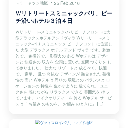
スミニャック地区
25 Feb 2016
Ｗリトリートスミニャックバリ、ビー
チ沿いホテル３泊４日
Ｗリトリート-スミニャック-バリビーチフロントに大
型デラックスホテルアンドヴィラ Wリトリート-スミ
ニャック-バリ スミニャック ビーチフロント に位置し
た 大型 デラックス ホテル アンド ヴィラ です。刺激
的で、 象徴的で、 影響力の ある Wホテルは デザイ
ンと 快適さの 双方を 念頭に 置いた 空間 づくりを し
て参りました。 壮大な リゾートと 成るべく、快適
で、 豪華、 且つ 奇抜な デザインが 融合された 芸術
性の 高い Wホテルは 周りの 環境との バランスと ロ
ケーションの 特性を 生かすように 建てられ、 ユニー
クさを 感じながら リラックス できる 雰囲気を 持っ
ています。 ハイクオリティーを 誇る Wホテル サービ
スは「 お望み のものを、 お望み のときに」 […]