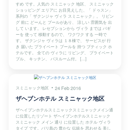
すめ です。人気の スミニャック 地区、 スミニャック
ショッピング エリアに お目見えした、「 ドゥスン」
系列の「 ザクンジャ ヴィラ スミニャック」。 リビン
グ 前に どーんと プールがあり、 涼しい 雰囲気を 出
して います。 レセプションから ヴィラ までは バギ
ーを 使って 移動するので、 ワクワク する 一時で
す。 ザクンジャ ヴィラは １８棟で、 サービスが 行
き 届いた プライベート プールを 持つ ブティック ホ
テルです。 全ての ヴィラに リビング、 プライベート
プル、 キッチン、 バスルーム付。 […]
スミニャック地区
24 Feb 2016
ザヘブンホテル スミニャック地区
ザヘイブンホテルスミニャックスミニャックメイン通
に位置したリゾート ザヘイブンホテルスミニャック
スミニャック メイン 通り に位置した ホテル ヴィラ
タイプ です。バリ島の 豊かな 伝統を 思わせる 美し