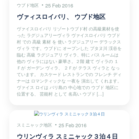
ウブド地区
25 Feb 2016
ヴァィスロイバリ、 ウブド地区
ヴァイスロイバリ リゾートウブド村 の高級素材を使
った ラグジュアリーヴィラ ヴァイスロイバリ ウブド
村 での 高級 素材 を 使い ラグジュアリー デラックス
ヴィラ です。ウブドに オープンした プタヌ川 渓谷を
臨む 高級 ラグジュアリ ヴィラ、特に バス ルームは
他の ヴィラにはない 豪華さ。２階 建て ヴィラの １
Ｆが ガーデン ヴィラ、 ２Ｆが テラス ヴィラと なっ
ています。 カスケード レストランでの フレンチ ディ
ナーは ロマンティックな 一夜を 演出して くれます。
ヴァイス ロイは バリ島の 中心地での ウブド 地区に
位置する、 芸能村 として 名高い ウブド […]
スミニャック地区
25 Feb 2016
ウリンヴィラ スミニャック３泊４日