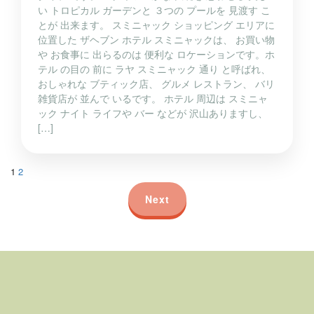
い トロピカル ガーデンと ３つの プールを 見渡す こ
とが 出来ます。 スミニャック ショッピング エリアに
位置した ザヘブン ホテル スミニャックは、 お買い物
や お食事に 出らるのは 便利な ロケーションです。ホ
テル の目の 前に ラヤ スミニャック 通り と呼ばれ、
おしゃれな ブティック店、 グルメ レストラン、 バリ
雑貨店が 並んで いるです。 ホテル 周辺は スミニャ
ック ナイト ライフや バー などが 沢山ありますし、
[…]
1
2
Next