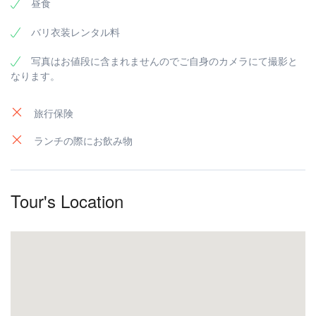
ラマを表す３つのリンガ像が祭られています。
昼食
ンキーフォレスト通り、スウェタ通りが交差する中心に
バリ島のウブドにある自然保護区と寺院の複合施設で
立っています。
す。ロングテール・マカク(カニクイザル)として知られ
バリ衣装レンタル料
ている約 340 匹の猿が生息 しています。猿たちは園内
でのそれぞれ異なるエリアで 4 つのグループに分かれ
写真はお値段に含まれませんのでご自身のカメラにて撮影と
てい ます。モンキーフォレストには、プラダレム・ア
なります。
グン・ パダントゥガル寺院と、"Holy Spring"(聖なる水)
の寺院としてよく知られる沐浴寺 院、そして火葬式に
使われるもう一つの寺院があります。
旅行保険
ランチの際にお飲み物
Tour's Location