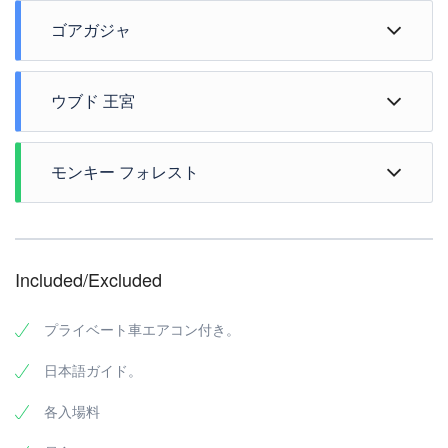
ゴアガジャ
ウブド 王宮
モンキー フォレスト
ウブドの中心部からは若干離れていますが、おそらくウ
Included/Excluded
ブドで一番有名で豊富なコレクションを誇る美術館とし
て知られています。お隣にはウマ・ウブド、正面はスペ
アリブで有名なヌリーズワルンがあります。観光スポッ
プライベート車エアコン付き。
トとしても人気のネカ美術館ですが、特に日本をはじ
ウブドの中心からはおよぞ20分の距離にあります。ゴ
王政の時代には、政治と経済の中心となっていました。
め、アジア系の観光客が多く訪れるようです。
アガジャというのはかなり古い遺跡で1世紀のものだと
現在でも、スカワティ王族の子孫がウブド王宮で暮らし
日本語ガイド。
いわれています。ひと際目を引く巨大な顔が彫られた洞
ていますが、王宮の一部は一般公開されており、観光客
窟には、ゾウの頭と人間の体を持つヒンズー教の神様ガ
各入場料
がひっきりなしに訪れています。ウブド王宮（プリ サ
ネーシャ像とヒンズー教の３大神シヴァ、ウィスヌ、ブ
レン）は、ウブドの中心部に位置し、ウブド大通りとモ