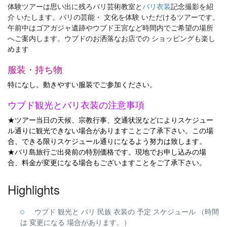
体験ツアーは思い出に残ろバリ芸術教室と
バリ衣装
記念撮影を紹
介 いたします。バリの芸能・ 文化を体験 いただけるツアーです。
午前中はゴアガジャ遺跡やウブド王宮など時間内でご希望の場所
へご案内します。ウブドのお洒落なお店での ショッピングも楽し
めます
服装・持ち物
特になし。動きやすい服装でご参加ください。
ウブド観光とバリ衣装の注意事項
★ツアー当日の天候、宗教行事、交通状況などによりスケジュー
ル通りに観光できない場合がありますことご了承下さい。この場
合、できる限りスケジュール通りになるよう努力は致します。
★バリ島旅行ご出発前の特別価格です。現地でお申し込みの場
合、料金が変更になる場合もございますことをご了承下さい。
Highlights
ウブド 観光と バリ 民族 衣装の 予定 スケジュール （時間
は 変更になる 場合があります。）