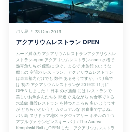
バリ島
23 Dec 2019
アクアリウムレストラン OPEN
ムード満点の アクアリウムレストランアクアリウムレ
ストラン-open アクアリウムレストラン-open 水槽で
熱帯魚たちが 優雅に 泳ぐ、まるで 水族館 のような
癒しの 空間の レストラン。アクアリウムレストラン
は東京都内だけでも 数件 あるそうですが、バリ島で
は 初の アクアリウムレストランが 2019年 11月に
OPEN しました！ 日本 の水族館 には レストランで
美しいお魚さんたちを 間近で 見ながら お食事できる
水族館 併設レストラン を持つところも 多い ようです
が どちらかというと カジュアルな お食事ですよね。
バリ島 ヌサドゥア地区 ラグジュアリー ホテルの１つ
アプルヴァ ケンピンスキー バリ / The Apurva
Kempinski Bali にOPEN した アクアリウムレストラ