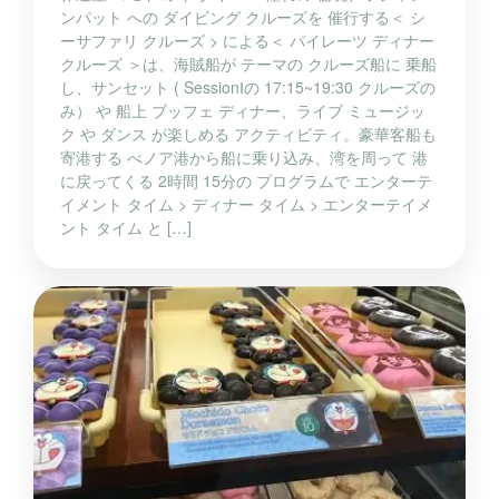
ンパット への ダイビング クルーズを 催行する＜ シ
ーサファリ クルーズ > による＜ パイレーツ ディナー
クルーズ ＞は、海賊船が テーマの クルーズ船に 乗船
し、サンセット ( SessionⅠの 17:15~19:30 クルーズの
み） や 船上 ブッフェ ディナー、ライブ ミュージッ
ク や ダンス が楽しめる アクティビティ。豪華客船も
寄港する べノア港から船に乗り込み、湾を周って 港
に戻ってくる 2時間 15分の プログラムで エンターテ
イメント タイム > ディナー タイム > エンターテイメ
ント タイム と […]