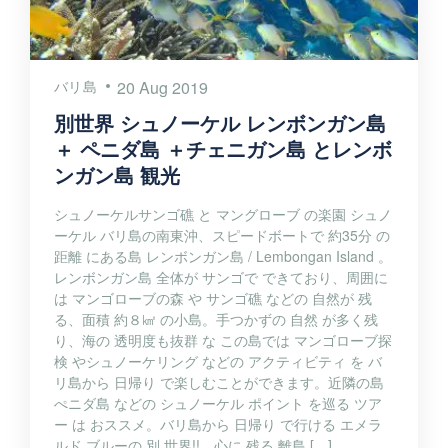
バリ島
20 Aug 2019
別世界 シュノーケル レンボンガン島
＋ ペニダ島 ＋チェニガン島 とレンボ
ンガン島 観光
シュノーケルサンゴ礁 と マングローブ の楽園 シュノ
ーケル バリ島の南東沖、スピードボートで 約35分 の
距離 にある島 レンボンガン島 / Lembongan Island 。
レンボンガン島 全体が サンゴで できており、周囲に
は マンゴローブの森 や サンゴ礁 などの 自然が 残
る、面積 約８㎢ の小島。手つかずの 自然 が多く残
り、海の 透明度も抜群 な この島では マンゴローブ探
検 やシュノーケリング などの アクティビティ を バ
リ島から 日帰り で楽しむことができます。近隣の島
ぺニダ島 などの シュノーケル ポイント を巡る ツア
ー は おススメ。バリ島から 日帰り で行ける エメラ
ルド ブルーの 別 世界!! 心に 残る 離島 […]