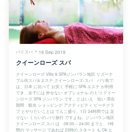
バリスパ
16 Sep 2019
クイーンローズ スパ
クイーンローズ Villa & SPAジンバラン地区 リズーナ
ブル街スパ＆エステ クイーンローズ-スパ バリ島で
は、日本 に比べて お安く 手軽に SPA エステ が利用
でき、女子には 外せない オプショナル の１つ クイー
ンローズ SPA ジンバラン です。とはいえ 短い 滞在
期間 観光 ショッピング アクティビティ ビーチクラ
ブ とやりたいことは てんこ盛り。1日 24時間では 足
りない くらいの バリ旅行 ですよね。ジンバラン地区
クイーンローズ スパ は 08:00 – 24:00 までと、1時
間の マッサージ であれば 23時の スタート も Ok と