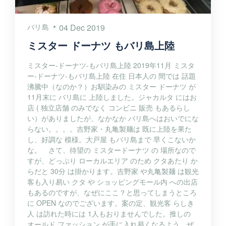
バリ島
04 Dec 2019
ミスター ドーナツ もバリ島上陸
ミスター-ドーナツ-もバリ島上陸 2019年11月 ミスタ
ー-ドーナツ-もバリ島上陸 在住 日本人の 間では 話題
沸騰中（なのか？）お馴染みの ミスター ドーナツ が
11月末に バリ島に 上陸しました。ジャカルタ にはお
店 ( 独立店舗 のみでなく コンビニ 販売 もあるらし
い）がありましたが、なかなか バリ島へはおいでにな
らない。。。。吉野家・丸亀製麺は 既に上陸を果た
し、好調な 模様。大戸屋 もバリ島まで 早くこないか
な。 さて、待望の ミスタードーナツ の 場所なので
すが、どっぷり ローカルエリア のため クタあたり か
らだと 30分 は掛かります。吉野家 や丸亀製麺 は観光
客も入り易い クタ や ショッピングモール内 への出店
もあるのですが、なぜにここ？と思ってしまうところ
に OPEN なのでございます。案の定、観光客 らしき
人 は訪れた時には 1人もおりませんでした。推しの
オールド ファッション が手に入れ易くなるよう、ぜ