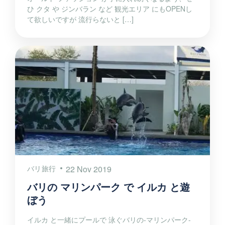
ひ クタ や ジンバラン など 観光エリア にもOPENし
て欲しいですが 流行らないと […]
バリ旅行
22 Nov 2019
バリの マリンパーク で イルカ と遊
ぼう
イルカ と一緒にプールで 泳ぐバリの-マリンパーク-