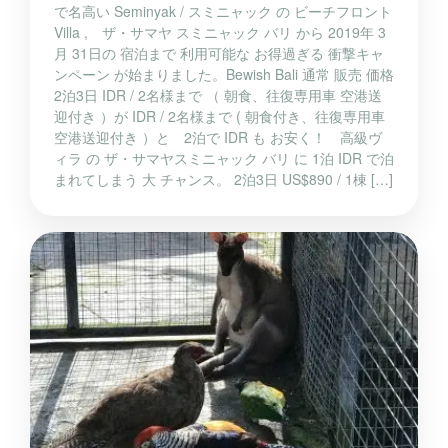
で名高い Seminyak / スミニャック の ビーチフロント
Villa , ザ・サマヤ スミニャック バリ から 2019年 3
月 31日の 宿泊まで 利用可能な お得過ぎる 衝撃キャ
ンペーン が始まりました。Bewish Bali 通常 販売 価格
2泊3日 IDR / 2名様まで （ 朝食、往復専用車 空港送
迎付き ）が IDR / 2名様まで ( 朝食付き、往復専用車
空港送迎付き ）と 2泊で IDR も お安く！ 高級ヴ
ィラ の ザ・サマヤスミニャック バリ に 1泊 IDR で泊
まれてしまう 大 チャンス。 2泊3日 US$890 / 1棟 […]