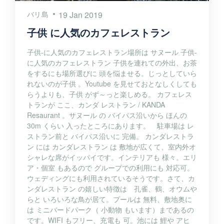
バリ島
19 Jan 2019
子供 に人気のカフェレストラン
子供-に人気のカフェレストラン場所は サヌール 子供-
に人気のカフェレストラン 子供を連れての外出、お茶
をするにも場所選びに 頭を悩ませる。じっとしていら
れないのが子供 。Youtube を見せておとなしくしても
らうよりも、子供 がず～っと楽しめる。 カフェレス
トランが ここ、カンダ レストラン / KANDA
Resaurant 。サヌール の バイパス沿いから ほんの
30m くらい 入ったところにあります。 駐車場は レ
ストラン前と バイパス沿いに 完備。 カンダレストラ
ン には カンダレストラン は 敷地が広くて、室内外オ
シャレな席がイッパイです。インテリアも 様々。エリ
ア・個室 もあるので グループでの利用にも 対応可。
ウェディングにも利用されているそうです。さて、カ
ンダレストラン の嬉しい特徴は 孔雀、鶴、オウムや
らと いろいろな鳥が居て。プールは 無料、敷地奥に
は ミニバードパーク（ 小動物 もいます）まであるの
です。WIFI もフリー、充電も 可。池には 鯉や アヒ