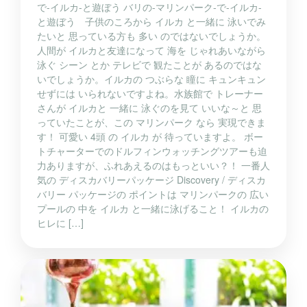
で-イルカ-と遊ぼう バリの-マリンパーク-で-イルカ-
と遊ぼう 子供のころから イルカ と一緒に 泳いでみ
たいと 思っている方も 多い のではないでしょうか。
人間が イルカと友達になって 海を じゃれあいながら
泳ぐ シーン とか テレビで 観たことが あるのではな
いでしょうか。イルカの つぶらな 瞳に キュンキュン
せずには いられないですよね。水族館で トレーナー
さんが イルカと 一緒に 泳ぐのを見て いいな～と 思
っていたことが、この マリンパーク なら 実現できま
す！ 可愛い 4頭 の イルカ が 待っていますよ。 ボー
トチャーターでのドルフィンウォッチングツアーも迫
力ありますが、ふれあえるのはもっといい？！ 一番人
気の ディスカバリーパッケージ Discovery / ディスカ
バリー パッケージの ポイントは マリンパークの 広い
プールの 中を イルカ と一緒に泳げること！ イルカの
ヒレに […]