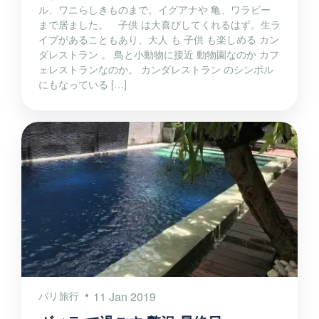
ル、ワニらしきものまで。イグアナや 亀、ワラビー
まで居ました。 子供 は大喜びしてくれるはず。生ラ
イブがあることもあり、大人 も 子供 も楽しめる カン
ダレストラン 。 鳥と小動物に接近 動物園なのか カフ
ェレストランなのか。 カンダレストラン のシンボル
にもなっている […]
バリ旅行
11 Jan 2019