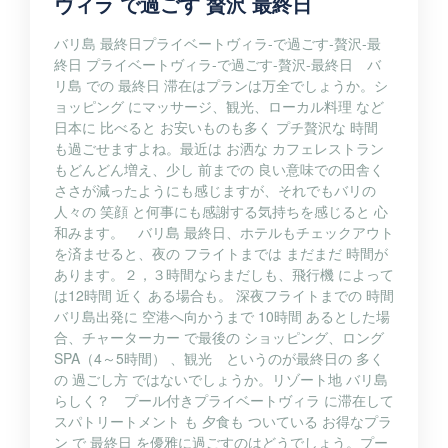
ヴィラ で過ごす 贅沢 最終日
バリ島 最終日プライベートヴィラ-で過ごす-贅沢-最
終日 プライベートヴィラ-で過ごす-贅沢-最終日 バ
リ島 での 最終日 滞在はプランは万全でしょうか。シ
ョッピング にマッサージ、観光、ローカル料理 など
日本に 比べると お安いものも多く プチ贅沢な 時間
も過ごせますよね。最近は お洒な カフェレストラン
もどんどん増え、少し 前までの 良い意味での田舎く
ささが減ったようにも感じますが、それでもバリの
人々の 笑顔 と何事にも感謝する気持ちを感じると 心
和みます。 バリ島 最終日、ホテルもチェックアウト
を済ませると、夜の フライトまでは まだまだ 時間が
あります。２，３時間ならまだしも、飛行機 によって
は12時間 近く ある場合も。 深夜フライトまでの 時間
バリ島出発に 空港へ向かうまで 10時間 あるとした場
合、チャーターカー で最後の ショッピング、ロング
SPA（4～5時間） 、観光 というのが最終日の 多く
の 過ごし方 ではないでしょうか。リゾート地 バリ島
らしく？ プール付きプライベートヴィラ に滞在して
スパトリートメント も 夕食も ついている お得なプラ
ン で 最終日 を優雅に過ごすのはどうでしょう。プー