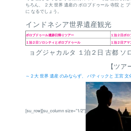
ちろん、 ２大 世界 遺産の ボロブドゥール 寺院 と 
に なるでしょう。
インドネシア世界遺産観光
ボロブドゥール遺跡日帰りツアー
１泊２日ボロ
１泊２日ソロシティとボロブドゥール
１泊２日アマ
ョグジャカルタ １泊２日 古都 ソロ シ
【ツアー
～２大 世界 遺産 のみならず、 バティックと 王宮 文
[su_row][su_column size=”1/2″]