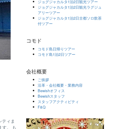
ジョグジャカルタ1泊2日観光ツアー
ジョグジャカルタ1泊2日観光ラグジュ
アリーツアー
ジョグジャカルタ1泊2日古都ソロ飲茶
付ツアー
コモド
コモド島日帰りツアー
コモド島1泊2日ツアー
会社概要
ご挨拶
沿革・会社概要・業務内容
Bewishオフィス
Bewishスタッフ
スタッフアクティビティ
F&Q
シティま
ます。 も