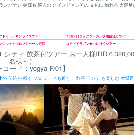
プランバナン 寺院も 巡るので インドネシアの 文化に 触れる 大満足
ブドゥールサンライスツアー
１泊２日ジョグジャカルタ遺跡巡りツアー
ンジウォとボロブドゥール寺院
コモドドラゴン会いに行くツアー
ティ 飲茶付ツアー お一人様IDR 6,320,000
名様～）
コード：yogya-F/01】
化の 伝統が 残る ソロ シティも巡り、 飲茶 ランチ も楽しむ 大満足