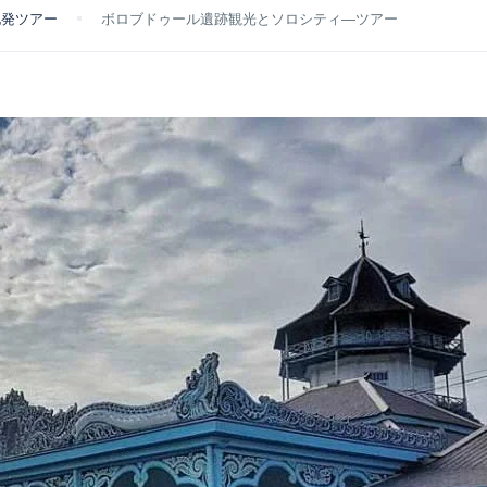
地発ツアー
ボロブドゥール遺跡観光とソロシティ―ツアー