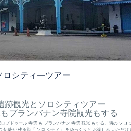
ソロシティ―ツアー
遺跡観光とソロシティツアー
院もプランバナン寺院観光もする
ブドゥール 寺院 も プランバナン 寺院 観光 もする。隣の ソロ 
の 伝統が 残る街「 ソロ シティ」 をゆっくりと お楽しみ いただけ