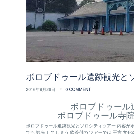
ボロブドゥール遺跡観光と
2016年9月26日
0 COMMENT
ボロブドゥール
ボロブドゥール寺
ボロブドゥール遺跡観光とソロシティツアー 内容がボロ
でも 観光 してしまう 飲茶付の ツアーでは 王宮 文化