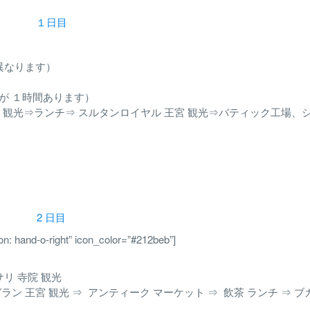
１日目
て 異なります）
時差が １時間あります）
寺院 観光⇒ランチ⇒ スルタンロイヤル 王宮 観光⇒バティック工場、
2 日目
con: hand-o-right” icon_color=”#212beb”]
サリ 寺院 観光
クヌガラン 王宮 観光 ⇒ アンティーク マーケット ⇒ 飲茶 ランチ ⇒ 