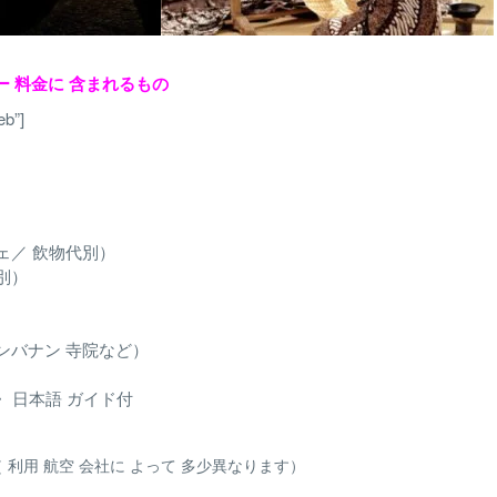
アー 料金に 含まれるもの
eb”]
ェ／ 飲物代別）
別）
ランバナン 寺院など）
・ 日本語 ガイド付
 利用 航空 会社に よって 多少異なります）