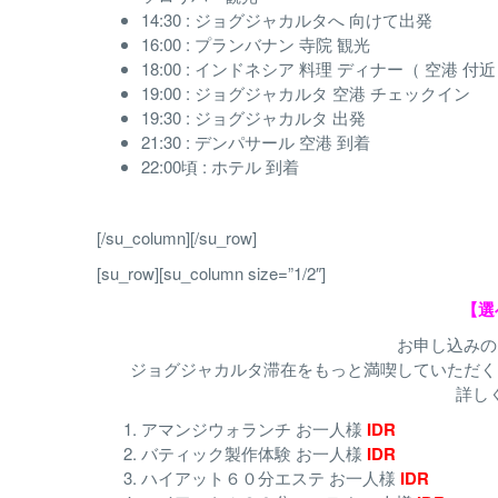
14:30 : ジョグジャカルタへ 向けて出発
16:00 : プランバナン 寺院 観光
18:00 : インドネシア 料理 ディナー（ 空港 付
19:00 : ジョグジャカルタ 空港 チェックイン
19:30 : ジョグジャカルタ 出発
21:30 : デンパサール 空港 到着
22:00頃 : ホテル 到着
[/su_column][/su_row]
[su_row][su_column size=”1/2″]
【選
お申し込みの
ジョグジャカルタ滞在をもっと満喫していただく
詳し
アマンジウォランチ お一人様
IDR
バティック製作体験 お一人様
IDR
ハイアット６０分エステ お一人様
IDR