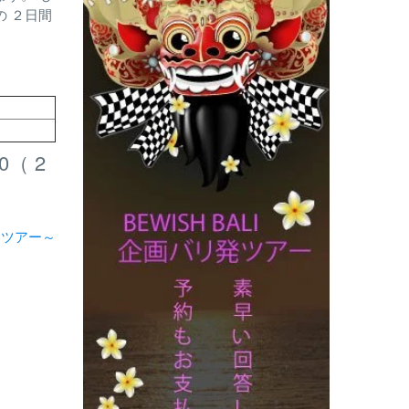
の ２日間
（ 2
 ツアー～