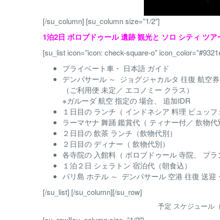
[/su_column] [su_column size=”1/2″]
1泊2日 ボロブドゥール 遺跡 観光と ソロ シティ ツ
[su_list icon=”icon: check-square-o” icon_color=”#9321
プライベート車・ 日本語 ガイド
デンパサール ～ ジョグジャカルタ 往復 航空券
（ご利用便 未定／ エコノミー クラス）
※ガルーダ 航空 指定の 場合、 追加IDR
１日目の ランチ（ インドネシア 料理 ビュッフ
ラーマヤナ 舞踊 鑑賞代（ ティナー付／ 飲物代
２日目の 飲茶 ランチ（飲物代別）
２日目の ディナー（ 飲物代別）
各寺院の 入館料（ ボロブドゥール 寺院、 プ
１泊２日 シェラトン 宿泊代（朝食込）
バリ島 ホテル ～ デンパサール 空港 往復 送迎
[/su_list] [/su_column][/su_row]
予定 スケジュール（
[su_row][su_column size=”1/2″]